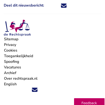
Deel dit nieuwsbericht:
Deel dit nieuwsbericht via X - U 
Deel dit nieuwsbericht via Fa
Deel dit nieuwsbericht via
Deel dit nieuwsbericht
Sitemap
Privacy
Cookies
Toegankelijkheid
Spoofing
Vacatures
- U verlaat Rechtspraak.nl
Archief
Over rechtspraak.nl
English
Volg ons op X (Twitter) - U verlaat Rechtspraak.nl
Volg ons op Facebook - U verlaat Rechtspraak.nl
Volg ons op Instagram - U verlaat Rechtspraak.nl
Volg ons op Youtube - U verlaat Rechtspraak.nl
Volg ons op LinkedIn - U verlaat Rechtspraak.n
'Blijf op de hoogte' nieuwsbrief - U verlaat