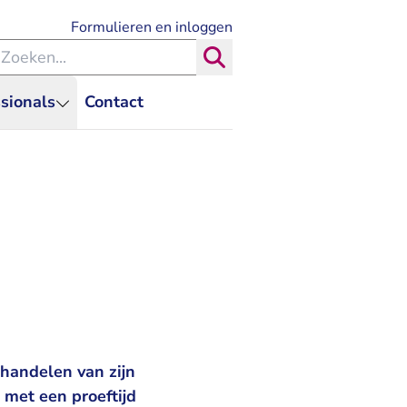
- U verlaat Rechtspraak.nl
Formulieren en inloggen
eken binnen de Rechtspraak
Zoeken
sionals
Contact
shandelen van zijn
 met een proeftijd