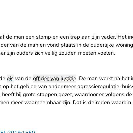
f de man een stomp en een trap aan zijn vader. Het in
oeder van de man en vond plaats in de ouderlijke wonin
ar zijn ouders zich veilig zouden moeten voelen.
 de
eis
van de
officier van justitie
. De man werkt na het i
n op het gebied van onder meer agressieregulatie, huis
heeft hij grote stappen gezet, waardoor er volgens de 
en meer waarneembaar zijn. Dat is de reden waarom 
- U verlaat Rechtspraak.nl
GEL:2019:1550