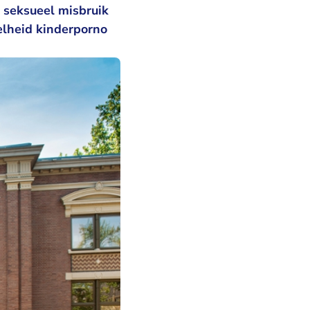
 seksueel misbruik
elheid kinderporno