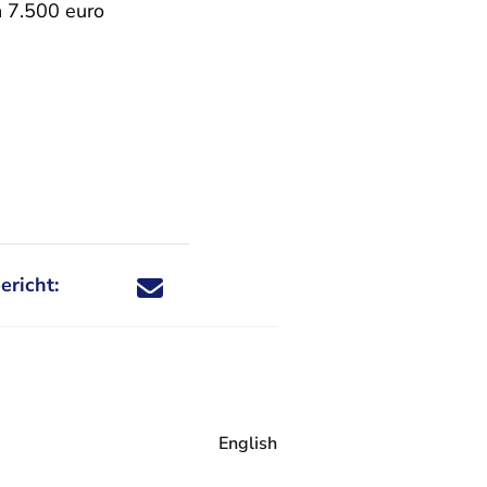
n 7.500 euro
ericht:
Deel dit nieuwsbericht via X - U verlaat Rechtspraa
Deel dit nieuwsbericht via Facebook - U verlaat
Deel dit nieuwsbericht via e-mail
Deel dit nieuwsbericht via LinkedIn - U v
English