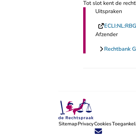
Tot slot kent de rec
Uitspraken
ECLI:NL:RB
Afzender
Rechtbank G
Sitemap
Privacy
Cookies
Toegankeli
Volg ons op X (Twitter) - U verlaat
Volg ons op Facebook - U verlaa
Volg ons op Instagram - U ve
Volg ons op Youtube - U 
Volg ons op LinkedIn -
'Blijf op de hoogte