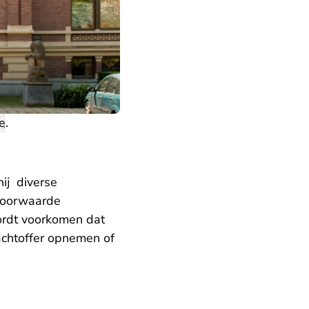
ie
.
ij diverse
 voorwaarde
ordt voorkomen dat
achtoffer opnemen of