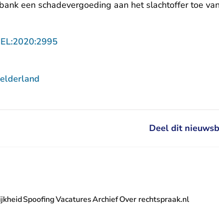
htbank een schadevergoeding aan het slachtoffer toe va
- U verlaat Rechtspraak.nl
GEL:2020:2995
elderland
Deel dit nieuwsb
jkheid
Spoofing
Vacatures
Archief
Over rechtspraak.nl
- U verlaat Rechtspraak.nl
 Rechtspraak.nl
t Rechtspraak.nl
rlaat Rechtspraak.nl
verlaat Rechtspraak.nl
 U verlaat Rechtspraak.nl
' nieuwsbrief - U verlaat Rechtspraak.nl