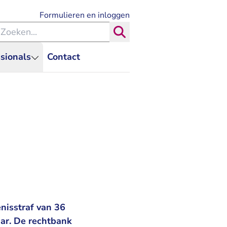
- U verlaat Rechtspraak.nl
Formulieren en inloggen
eken binnen de Rechtspraak
Zoeken
sionals
Contact
nisstraf van 36
ar. De rechtbank