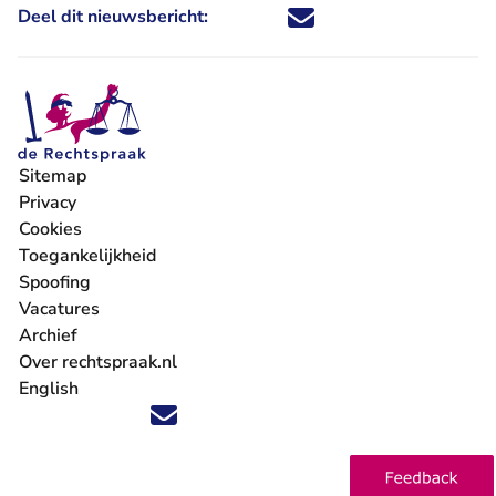
Deel dit nieuwsbericht:
Deel dit nieuwsbericht via X - U 
Deel dit nieuwsbericht via Fa
Deel dit nieuwsbericht via
Deel dit nieuwsbericht
Sitemap
Privacy
Cookies
Toegankelijkheid
Spoofing
Vacatures
- U verlaat Rechtspraak.nl
Archief
Over rechtspraak.nl
English
Volg ons op X (Twitter) - U verlaat Rechtspraak.nl
Volg ons op Facebook - U verlaat Rechtspraak.nl
Volg ons op Instagram - U verlaat Rechtspraak.nl
Volg ons op Youtube - U verlaat Rechtspraak.nl
Volg ons op LinkedIn - U verlaat Rechtspraak.n
'Blijf op de hoogte' nieuwsbrief - U verlaat