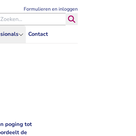
- U verlaat Rechtspraak.nl
Formulieren en inloggen
eken binnen de Rechtspraak
Zoeken
sionals
Contact
n poging tot
oordeelt de