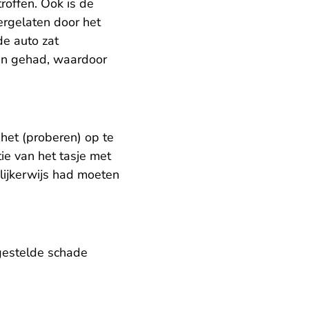
offen. Ook is de
rgelaten door het
de auto zat
den gehad, waardoor
het (proberen) op te
tie van het tasje met
lijkerwijs had moeten
gestelde schade