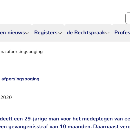
Zo
 en nieuws
Registers
de Rechtspraak
Profes
na afpersingspoging
 afpersingspoging
 2020
deelt een 29-jarige man voor het medeplegen van ee
t een gevangenisstraf van 10 maanden. Daarnaast ver