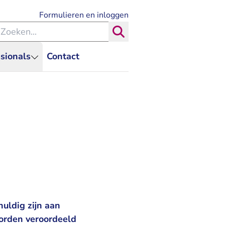
- U verlaat Rechtspraak.nl
Formulieren en inloggen
eken binnen de Rechtspraak
Zoeken
sionals
Contact
uldig zijn aan
orden veroordeeld