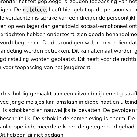
nder het feit gepleegd is, zouden toepassing van he
digen. De
rechtbank
heeft hier gelet op de persoon van 
de verdachten is sprake van een dreigende persoonlijkh
ren op een lager dan gemiddeld sociaal-emotioneel on
verdachten hebben onderzocht, zien goede behandelmog
wordt begonnen. De deskundigen willen bovendien dat
handeling worden betrokken. Dit kan allemaal worden g
gdinstelling worden geplaatst. Dit heeft voor de recht
 voor toepassing van het jeugdrecht.
h schuldig gemaakt aan een uitzonderlijk ernstig strafb
ee jonge meisjes kan omslaan in diepe haat en uiteindel
, is schokkend en nauwelijks te bevatten. De gevolgen
eschrijfelijk. De schok in de samenleving is enorm. De
anloopperiode meerdere keren de gelegenheid gehad zi
Dit hebben zij niet gedaan.