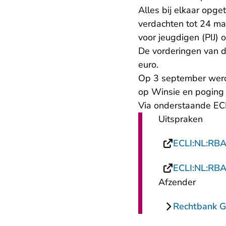
Alles bij elkaar opge
verdachten tot 24 m
voor jeugdigen (PIJ) o
De vorderingen van 
euro.
Op 3 september werd 
op Winsie en poging
Via onderstaande ECL
Uitspraken
ECLI:NL:RB
ECLI:NL:RB
Afzender
Rechtbank G