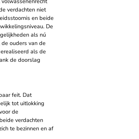
t volwassenenrecht
de verdachten niet
eidsstoornis en beide
twikkelingsniveau. De
elijkheden als nú
 de ouders van de
erealiseerd als de
bank de doorslag
aar feit. Dat
ijk tot uitlokking
 voor de
 beide verdachten
ch te bezinnen en af