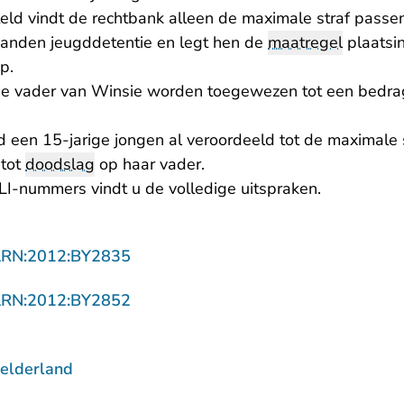
teld vindt de rechtbank alleen de maximale straf passen
aanden jeugddetentie en legt hen de
maatregel
plaatsin
p.
de vader van Winsie worden toegewezen tot een bedra
een 15-jarige jongen al veroordeeld tot de maximale 
 tot
doodslag
op haar vader.
I-nummers vindt u de volledige uitspraken.
- U verlaat Rechtspraak.nl
ARN:2012:BY2835
- U verlaat Rechtspraak.nl
ARN:2012:BY2852
elderland