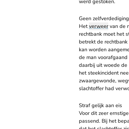
werd gestoken.
Geen zelfverdediging
Het
verweer
van de m
rechtbank moet het s
betrekt de rechtbank 
kan worden aangemerk
de man voorafgaand a
daarbij uit woede de
het steekincident ne
zwaargewonde, wegvlu
slachtoffer had verw
Straf gelijk aan eis
Voor dit zeer ernstig
passend. Bij het bep
dat het slachtoffer z