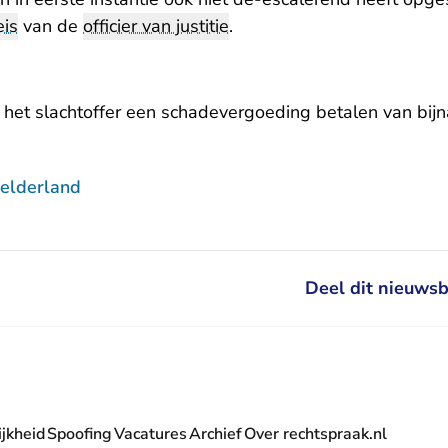
eis
van de
officier van justitie
.
 het slachtoffer een schadevergoeding betalen van bij
elderland
Deel dit nieuwsb
jkheid
Spoofing
Vacatures
Archief
Over rechtspraak.nl
- U verlaat Rechtspraak.nl