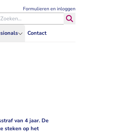
- U verlaat Rechtspraak.nl
Formulieren en inloggen
eken binnen de Rechtspraak
Zoeken
sionals
Contact
straf van 4 jaar. De
e steken op het