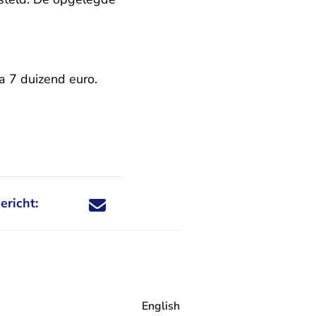
na 7 duizend euro.
ericht:
Deel dit nieuwsbericht via X - U verlaat Rechtspraa
Deel dit nieuwsbericht via Facebook - U verlaat
Deel dit nieuwsbericht via e-mail
Deel dit nieuwsbericht via LinkedIn - U v
English