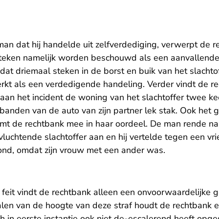
an dat hij handelde uit zelfverdediging, verwerpt de 
teken namelijk worden beschouwd als een aanvallende 
dat driemaal steken in de borst en buik van het slachtoff
t als een verdedigende handeling. Verder vindt de re
an het incident de woning van het slachtoffer twee kee
 banden van de auto van zijn partner lek stak. Ook het
emt de rechtbank mee in haar oordeel. De man rende nam
chtende slachtoffer aan en hij vertelde tegen een vrie
ond, omdat zijn vrouw met een ander was.
e feit vindt de rechtbank alleen een onvoorwaardelijke 
alen van de hoogte van deze straf houdt de rechtbank 
ich in eerste instantie ook niet de-escalerend heeft op