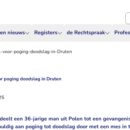
Zo
 en nieuws
Registers
de Rechtspraak
Profes
el-voor-poging-doodslag-in-Druten
oor poging doodslag in Druten
25
deelt een 36-jarige man uit Polen tot een gevangenis
uldig aan poging tot doodslag door met een mes in t