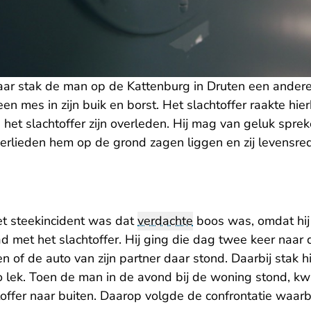
 jaar stak de man op de Kattenburg in Druten een ander
n mes in zijn buik en borst. Het slachtoffer raakte hi
 het slachtoffer zijn overleden. Hij mag van geluk sprek
rlieden hem op de grond zagen liggen en zij levensr
et steekincident was dat
verdachte
boos was, omdat hij 
ad met het slachtoffer. Hij ging die dag twee keer naar
en of de auto van zijn partner daar stond. Daarbij stak h
 lek. Toen de man in de avond bij de woning stond, kw
ffer naar buiten. Daarop volgde de confrontatie waarbi