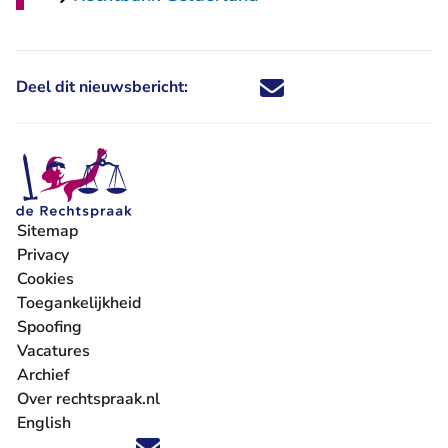
Deel dit nieuwsbericht:
Deel dit nieuwsbericht via X - U 
Deel dit nieuwsbericht via Fa
Deel dit nieuwsbericht via
Deel dit nieuwsbericht
Sitemap
Privacy
Cookies
Toegankelijkheid
Spoofing
Vacatures
- U verlaat Rechtspraak.nl
Archief
Over rechtspraak.nl
English
Volg ons op X (Twitter) - U verlaat Rechtspraak.nl
Volg ons op Facebook - U verlaat Rechtspraak.nl
Volg ons op Instagram - U verlaat Rechtspraak.nl
Volg ons op Youtube - U verlaat Rechtspraak.nl
Volg ons op LinkedIn - U verlaat Rechtspraak.n
'Blijf op de hoogte' nieuwsbrief - U verlaat