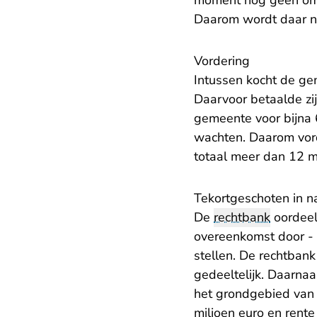
moment nog geen omg
Daarom wordt daar n
Vordering
Intussen kocht de gem
Daarvoor betaalde zij
gemeente voor bijna 
wachten. Daarom vord
totaal meer dan 12 m
Tekortgeschoten in 
De
rechtbank
oordeel
overeenkomst door - 
stellen. De rechtban
gedeeltelijk. Daarna
het grondgebied van 
miljoen euro en rent