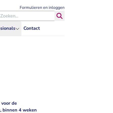
- U verlaat Rechtspraak.nl
Formulieren en inloggen
eken binnen de Rechtspraak
Zoeken
sionals
Contact
 voor de
t, binnen 4 weken