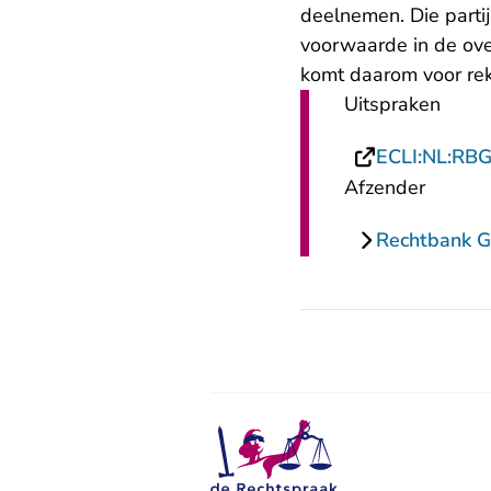
deelnemen. Die partij
voorwaarde in de ov
komt daarom voor rek
Uitspraken
ECLI:NL:RB
Afzender
Rechtbank G