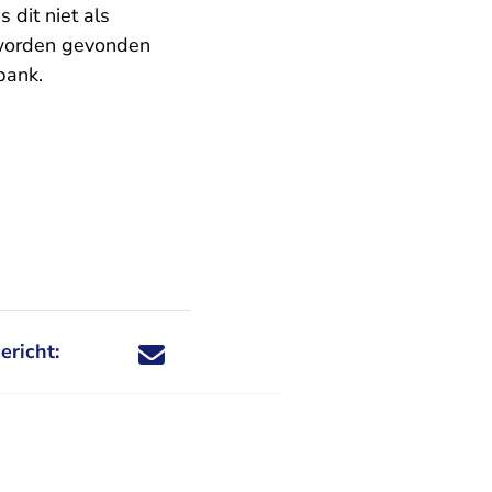
 dit niet als
 worden gevonden
bank.
ericht:
Deel dit nieuwsbericht via X - U verlaat Rechtspraa
Deel dit nieuwsbericht via Facebook - U verlaat
Deel dit nieuwsbericht via e-mail
Deel dit nieuwsbericht via LinkedIn - U v