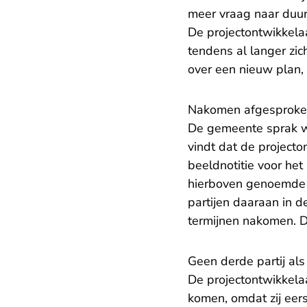
meer vraag naar duurd
De projectontwikkela
tendens al langer zi
over een nieuw plan,
Nakomen afgesproken
De gemeente sprak we
vindt dat de project
beeldnotitie voor he
hierboven genoemde o
partijen daaraan in 
termijnen nakomen. D
Geen derde partij al
De projectontwikkelaa
komen, omdat zij eers