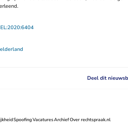
erleend.
- U verlaat Rechtspraak.nl
GEL:2020:6404
elderland
Deel dit nieuwsb
jkheid
Spoofing
Vacatures
Archief
Over rechtspraak.nl
- U verlaat Rechtspraak.nl
 Rechtspraak.nl
t Rechtspraak.nl
rlaat Rechtspraak.nl
verlaat Rechtspraak.nl
 U verlaat Rechtspraak.nl
' nieuwsbrief - U verlaat Rechtspraak.nl