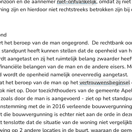
oonzoon en de aannemer
niet-ontvankelijk
, omdat zij nie
g zijn en hierdoor niet rechtstreeks betrokken zijn bi
ond
rt het beroep van de man ongegrond. De rechtbank oor
 standpunt heeft kunnen stellen dat de openheid van h
t aangetast en zij het ruimtelijk belang zwaarder heef
inanciële belangen van de man en de andere eisers. 
d wordt de openheid namelijk onevenredig aangetast.
aat het beroep van de man op het
vertrouwensbeginsel
ook niet op. Door toezichthouders van de gemeente Ape
zoals door de man is aangevoerd - ziet op het standpu
enstemming met de in 2016 verleende bouwvergunning.
die bouwvergunning is echter niet aan de orde in dez
 tenslotte dat de situatie van de woning niet vergelijk
ing op 2 andere locaties in de buurt, waaraan de ge