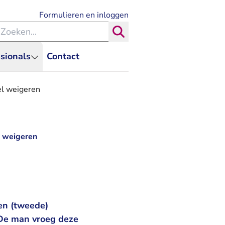
- U verlaat Rechtspraak.nl
Formulieren en inloggen
eken binnen de Rechtspraak
Zoeken
sionals
Contact
el weigeren
l weigeren
en (tweede)
 De man vroeg deze