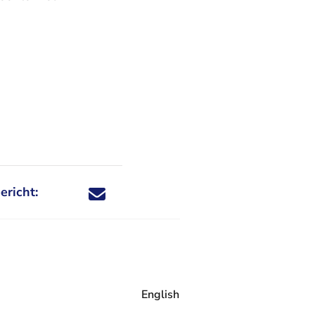
ericht:
Deel dit nieuwsbericht via X - U verlaat Rechtspraa
Deel dit nieuwsbericht via Facebook - U verlaat
Deel dit nieuwsbericht via e-mail
Deel dit nieuwsbericht via LinkedIn - U v
English