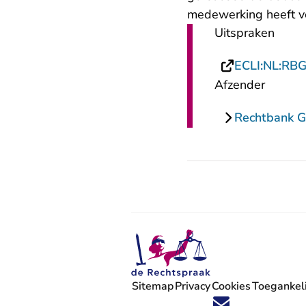
medewerking heeft v
Uitspraken
ECLI:NL:RB
Afzender
Rechtbank G
Sitemap
Privacy
Cookies
Toegankeli
Volg ons op X (Twitter) - U verlaat
Volg ons op Facebook - U verlaa
Volg ons op Instagram - U ve
Volg ons op Youtube - U 
Volg ons op LinkedIn -
'Blijf op de hoogte