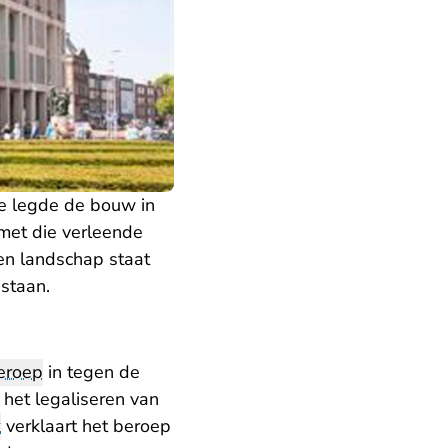
e legde de bouw in
 met die verleende
en landschap staat
 staan.
eroep
in tegen de
het legaliseren van
k
verklaart het beroep