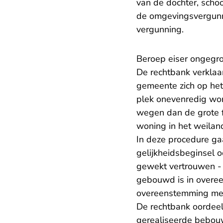
van de dochter, sch
de omgevingsvergunnin
vergunning.
Beroep eiser ongegr
De rechtbank verklaa
gemeente zich op het
plek onevenredig word
wegen dan de grote f
woning in het weilan
In deze procedure g
gelijkheidsbeginsel 
gewekt vertrouwen - 
gebouwd is in overe
overeenstemming met 
De rechtbank oordeelt
gerealiseerde bebouw