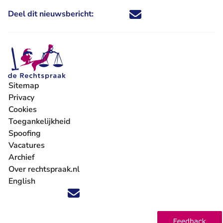
Deel dit nieuwsbericht:
Deel dit nieuwsbericht via X - U 
Deel dit nieuwsbericht via Fa
Deel dit nieuwsbericht via
Deel dit nieuwsbericht
Sitemap
Privacy
Cookies
Toegankelijkheid
Spoofing
Vacatures
- U verlaat Rechtspraak.nl
Archief
Over rechtspraak.nl
English
Volg ons op X (Twitter) - U verlaat Rechtspraak.nl
Volg ons op Facebook - U verlaat Rechtspraak.nl
Volg ons op Instagram - U verlaat Rechtspraak.nl
Volg ons op Youtube - U verlaat Rechtspraak.nl
Volg ons op LinkedIn - U verlaat Rechtspraak.n
'Blijf op de hoogte' nieuwsbrief - U verlaat