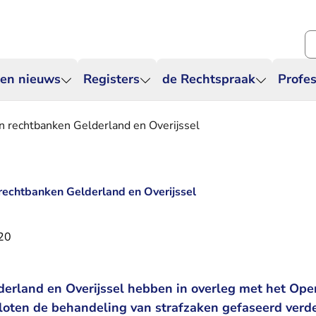
Zo
 en nieuws
Registers
de Rechtspraak
Profes
en rechtbanken Gelderland en Overijssel
 rechtbanken Gelderland en Overijssel
020
erland en Overijssel hebben in overleg met het Ope
oten de behandeling van strafzaken gefaseerd verder 