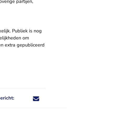
verige partijen,
lijk. Publiek is nog
elijkheden om
en extra gepubliceerd
ericht:
Deel dit nieuwsbericht via X - U verlaat Rechtspraa
Deel dit nieuwsbericht via Facebook - U verlaat
Deel dit nieuwsbericht via e-mail
Deel dit nieuwsbericht via LinkedIn - U v