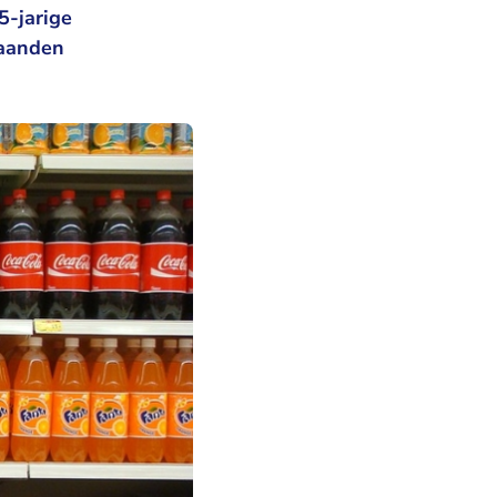
5-jarige
maanden