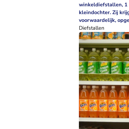
winkeldiefstallen, 1
kleindochter. Zij k
voorwaardelijk, opg
Diefstallen