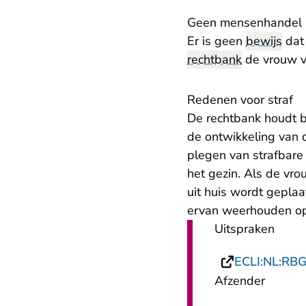
Geen mensenhandel
Er is geen
bewijs
dat 
rechtbank
de vrouw v
Redenen voor straf
De rechtbank houdt b
de ontwikkeling van d
plegen van strafbare
het gezin. Als de vro
uit huis wordt gepla
ervan weerhouden opn
Uitspraken
ECLI:NL:RB
Afzender