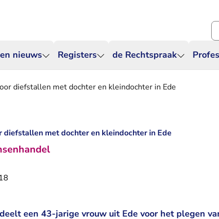
Zo
 en nieuws
Registers
de Rechtspraak
Profes
or diefstallen met dochter en kleindochter in Ede
 diefstallen met dochter en kleindochter in Ede
nsenhandel
018
deelt een 43-jarige vrouw uit Ede voor het plegen va