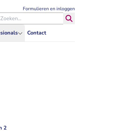
- U verlaat Rechtspraak.nl
Formulieren en inloggen
eken binnen de Rechtspraak
Zoeken
sionals
Contact
n 2