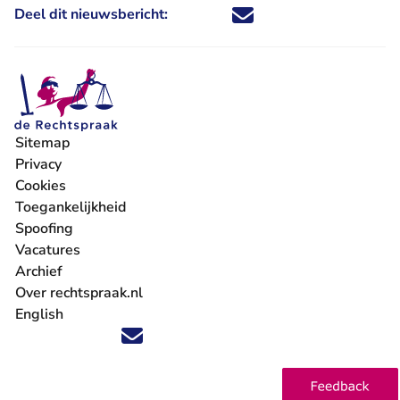
Deel dit nieuwsbericht:
Deel dit nieuwsbericht via X - U 
Deel dit nieuwsbericht via Fa
Deel dit nieuwsbericht via
Deel dit nieuwsbericht
Sitemap
Privacy
Cookies
Toegankelijkheid
Spoofing
Vacatures
- U verlaat Rechtspraak.nl
Archief
Over rechtspraak.nl
English
Volg ons op X (Twitter) - U verlaat Rechtspraak.nl
Volg ons op Facebook - U verlaat Rechtspraak.nl
Volg ons op Instagram - U verlaat Rechtspraak.nl
Volg ons op Youtube - U verlaat Rechtspraak.nl
Volg ons op LinkedIn - U verlaat Rechtspraak.n
'Blijf op de hoogte' nieuwsbrief - U verlaat