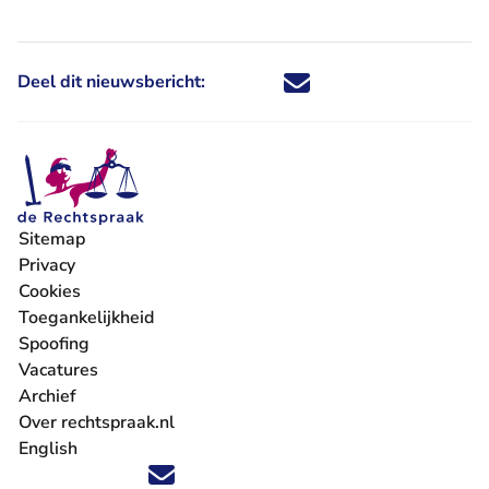
Deel dit nieuwsbericht:
Deel dit nieuwsbericht via X - U 
Deel dit nieuwsbericht via Fa
Deel dit nieuwsbericht via
Deel dit nieuwsbericht
Sitemap
Privacy
Cookies
Toegankelijkheid
Spoofing
Vacatures
- U verlaat Rechtspraak.nl
Archief
Over rechtspraak.nl
English
Volg ons op X (Twitter) - U verlaat Rechtspraak.nl
Volg ons op Facebook - U verlaat Rechtspraak.nl
Volg ons op Instagram - U verlaat Rechtspraak.nl
Volg ons op Youtube - U verlaat Rechtspraak.nl
Volg ons op LinkedIn - U verlaat Rechtspraak.n
'Blijf op de hoogte' nieuwsbrief - U verlaat