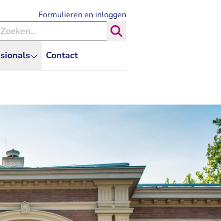
- U verlaat Rechtspraak.nl
Formulieren en inloggen
eken binnen de Rechtspraak
Zoeken
sionals
Contact