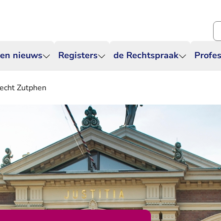
Zo
 en nieuws
Registers
de Rechtspraak
Profes
recht Zutphen