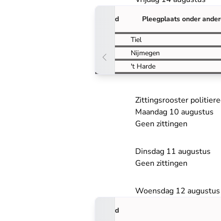
Tijd
Pleegplaats onder ande
09:15
Tiel
11:45
Nijmegen
13:30
't Harde
Zittingsrooster politier
Maandag 10 augustus
Geen zittingen
Dinsdag 11 augustus
Geen zittingen
Woensdag 12 augustus
Tijd