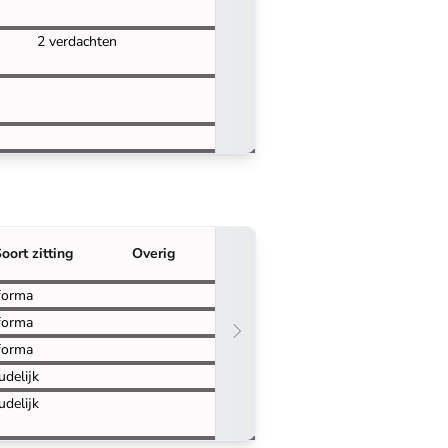
2 verdachten
oort zitting
Overig
forma
forma
forma
udelijk
udelijk