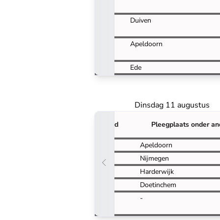
11:00
Duiven
13:30
Apeldoorn
14:15
Ede
Dinsdag 11 augustus
Tijd
Pleegplaats onder an
09:15
Apeldoorn
10:00
Nijmegen
11:30
Harderwijk
13:30
Doetinchem
15:30
-