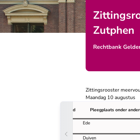
Zittingsr
Zutphen
Rechtbank Gelde
Zittingsrooster meerv
Maandag 10 augustus
Tijd
Pleegplaats onder ande
09:15
Ede
10:00
Duiven