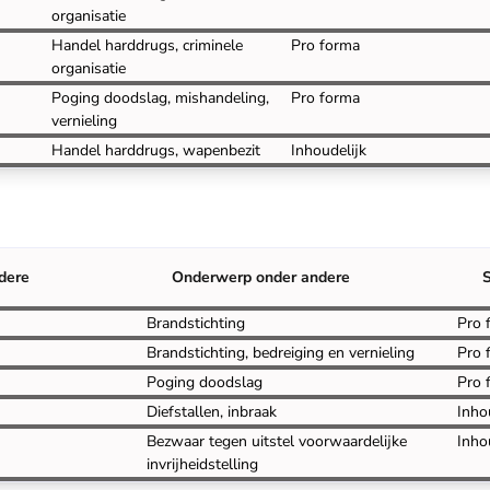
organisatie
Handel harddrugs, criminele
Pro forma
organisatie
Poging doodslag, mishandeling,
Pro forma
vernieling
Handel harddrugs, wapenbezit
Inhoudelijk
dere
Onderwerp onder andere
S
Brandstichting
Pro 
Brandstichting, bedreiging en vernieling
Pro 
Poging doodslag
Pro 
Diefstallen, inbraak
Inho
Bezwaar tegen uitstel voorwaardelijke
Inho
invrijheidstelling