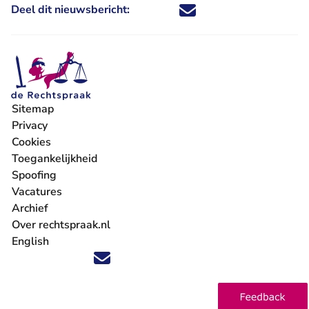
Deel dit nieuwsbericht:
Deel dit nieuwsbericht via X - U 
Deel dit nieuwsbericht via Fa
Deel dit nieuwsbericht via
Deel dit nieuwsbericht
Sitemap
Privacy
Cookies
Toegankelijkheid
Spoofing
Vacatures
- U verlaat Rechtspraak.nl
Archief
Over rechtspraak.nl
English
Volg ons op X (Twitter) - U verlaat Rechtspraak.nl
Volg ons op Facebook - U verlaat Rechtspraak.nl
Volg ons op Instagram - U verlaat Rechtspraak.nl
Volg ons op Youtube - U verlaat Rechtspraak.nl
Volg ons op LinkedIn - U verlaat Rechtspraak.n
'Blijf op de hoogte' nieuwsbrief - U verlaat