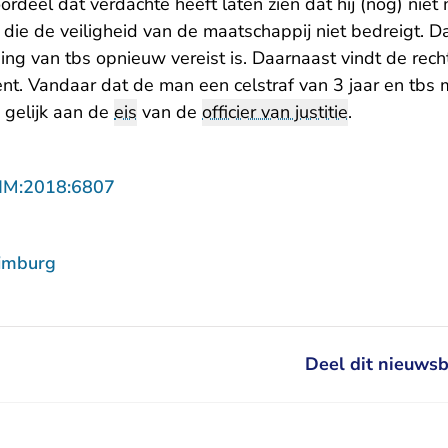
ordeel dat verdachte heeft laten zien dat hij (nog) niet
die de veiligheid van de maatschappij niet bedreigt. 
ing van tbs opnieuw vereist is. Daarnaast vindt de rec
ient. Vandaar dat de man een celstraf van 3 jaar en tb
s gelijk aan de
eis
van de
officier van justitie
.
- U verlaat Rechtspraak.nl
LIM:2018:6807
imburg
Deel dit nieuwsb