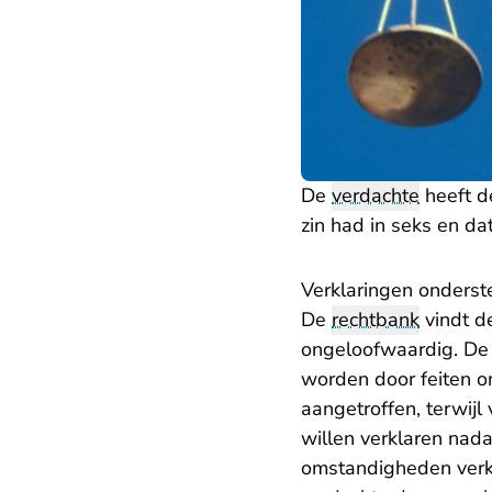
De
verdachte
heeft de
zin had in seks en d
Verklaringen onderst
De
rechtbank
vindt d
ongeloofwaardig. De 
worden door feiten o
aangetroffen, terwij
willen verklaren nada
omstandigheden verkl