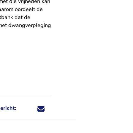
 met die vrijheden kan
Daarom oordeelt de
htbank dat de
s met dwangverpleging
ericht:
Deel dit nieuwsbericht via X - U verlaat Rechtspraa
Deel dit nieuwsbericht via Facebook - U verlaat
Deel dit nieuwsbericht via e-mail
Deel dit nieuwsbericht via LinkedIn - U v