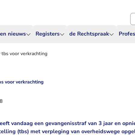
Zo
 en nieuws
Registers
de Rechtspraak
Profes
 tbs voor verkrachting
bs voor verkrachting
18
eeft vandaag een gevangenisstraf van 3 jaar en opn
telling (tbs) met verpleging van overheidswege opg