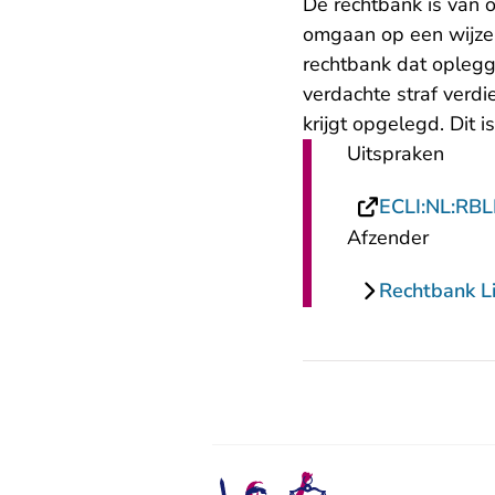
De rechtbank is van o
omgaan op een wijze 
rechtbank dat oplegg
verdachte straf verd
krijgt opgelegd. Dit i
Uitspraken
ECLI:NL:RB
Afzender
Rechtbank L