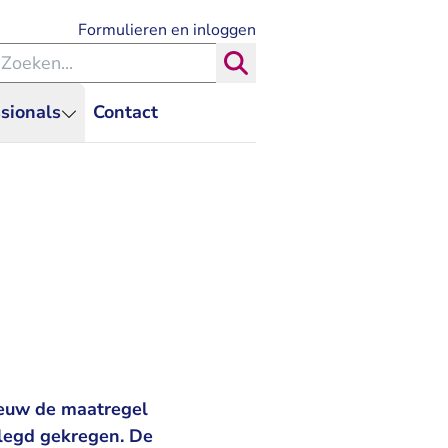
- U verlaat Rechtspraak.nl
Formulieren en inloggen
eken binnen de Rechtspraak
Zoeken
sionals
Contact
ieuw de maatregel
elegd gekregen. De