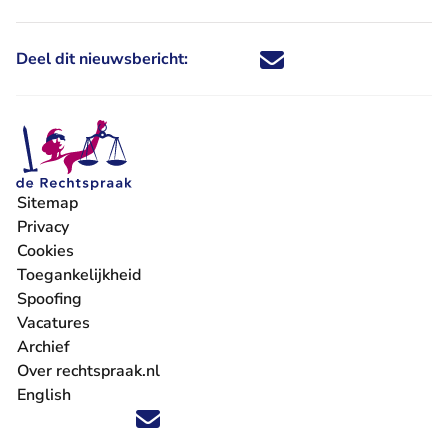
Deel dit nieuwsbericht:
Deel dit nieuwsbericht via X - U 
Deel dit nieuwsbericht via Fa
Deel dit nieuwsbericht via
Deel dit nieuwsbericht
Sitemap
Privacy
Cookies
Toegankelijkheid
Spoofing
Vacatures
- U verlaat Rechtspraak.nl
Archief
Over rechtspraak.nl
English
Volg ons op X (Twitter) - U verlaat Rechtspraak.nl
Volg ons op Facebook - U verlaat Rechtspraak.nl
Volg ons op Instagram - U verlaat Rechtspraak.nl
Volg ons op Youtube - U verlaat Rechtspraak.nl
Volg ons op LinkedIn - U verlaat Rechtspraak.n
'Blijf op de hoogte' nieuwsbrief - U verlaat