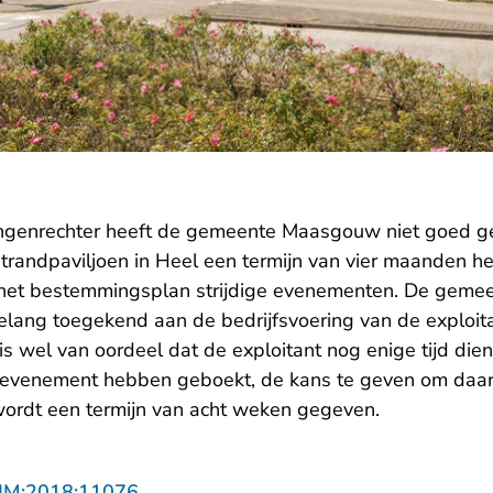
ingenrechter heeft de gemeente Maasgouw niet goed 
 strandpaviljoen in Heel een termijn van vier maanden 
het bestemmingsplan strijdige evenementen. De gemeen
lang toegekend aan de bedrijfsvoering van de exploit
is wel van oordeel dat de exploitant nog enige tijd di
 evenement hebben geboekt, de kans te geven om daar
wordt een termijn van acht weken gegeven.
- U verlaat Rechtspraak.nl
LIM:2018:11076