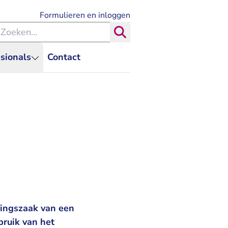
- U verlaat Rechtspraak.nl
Formulieren en inloggen
eken binnen de Rechtspraak
Zoeken
sionals
Contact
vingszaak van een
bruik van het