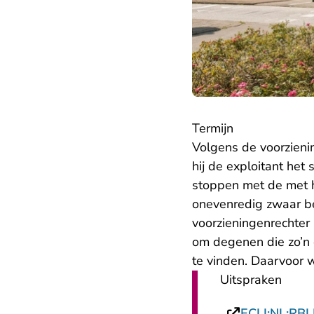
Termijn
Volgens de voorzien
hij de exploitant het
stoppen met de met 
onevenredig zwaar be
voorzieningenrechter 
om degenen die zo’n
te vinden. Daarvoor 
Uitspraken
ECLI:NL:RB