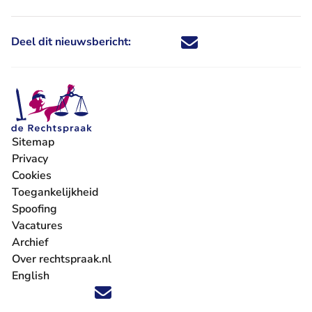
Deel dit nieuwsbericht:
Deel dit nieuwsbericht via X - U 
Deel dit nieuwsbericht via Fa
Deel dit nieuwsbericht via
Deel dit nieuwsbericht
Sitemap
Privacy
Cookies
Toegankelijkheid
Spoofing
Vacatures
- U verlaat Rechtspraak.nl
Archief
Over rechtspraak.nl
English
Volg ons op X (Twitter) - U verlaat Rechtspraak.nl
Volg ons op Facebook - U verlaat Rechtspraak.nl
Volg ons op Instagram - U verlaat Rechtspraak.nl
Volg ons op Youtube - U verlaat Rechtspraak.nl
Volg ons op LinkedIn - U verlaat Rechtspraak.n
'Blijf op de hoogte' nieuwsbrief - U verlaat