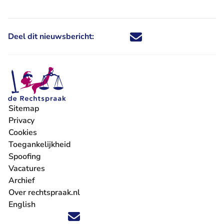
Deel dit nieuwsbericht:
Deel dit nieuwsbericht via X - U 
Deel dit nieuwsbericht via Fa
Deel dit nieuwsbericht via
Deel dit nieuwsbericht
Sitemap
Privacy
Cookies
Toegankelijkheid
Spoofing
Vacatures
- U verlaat Rechtspraak.nl
Archief
Over rechtspraak.nl
English
Volg ons op X (Twitter) - U verlaat Rechtspraak.nl
Volg ons op Facebook - U verlaat Rechtspraak.nl
Volg ons op Instagram - U verlaat Rechtspraak.nl
Volg ons op Youtube - U verlaat Rechtspraak.nl
Volg ons op LinkedIn - U verlaat Rechtspraak.n
'Blijf op de hoogte' nieuwsbrief - U verlaat