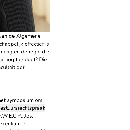
g van de Algemene
appelijk effectief is
rming en de regie die
ar nog toe doet? Die
ulteit der
n het symposium om
estuursrechtspraak
P.W.E.C.Pulles,
Rekenkamer,