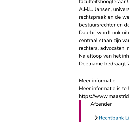
faculteitshoogleraar
A.M.L. Jansen, univer
rechtspraak en de we
bestuursrechter en d
Daarbij wordt ook ui
centraal staan zijn v
rechters, advocaten, 
Na afloop van het inh
Deelname bedraagt 2
Meer informatie
Meer informatie is te
https://www.maastric
Afzender
Rechtbank L