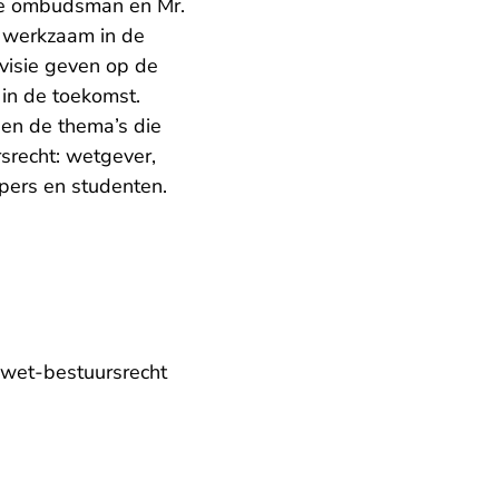
ale ombudsman en Mr.
t, werkzaam in de
 visie geven op de
in de toekomst.
 en de thema’s die
rsrecht: wetgever,
ppers en studenten.
- U verlaat Rechtspraak.nl
-wet-bestuursrecht