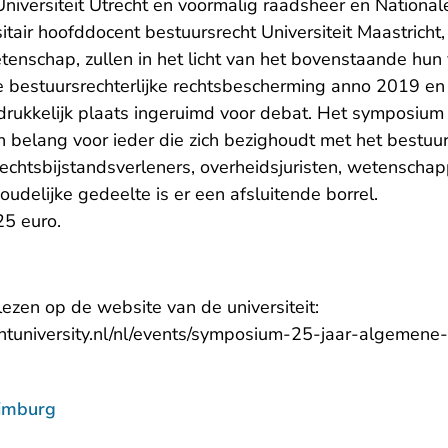
 Universiteit Utrecht en voormalig raadsheer en Nation
sitair hoofddocent bestuursrecht Universiteit Maastrich
tenschap, zullen in het licht van het bovenstaande hun
e bestuursrechterlijke rechtsbescherming anno 2019 en 
tdrukkelijk plaats ingeruimd voor debat. Het symposium
an belang voor ieder die zich bezighoudt met het bestuu
rechtsbijstandsverleners, overheidsjuristen, wetenscha
oudelijke gedeelte is er een afsluitende borrel.
5 euro.
 lezen op de website van de universiteit:
htuniversity.nl/nl/events/symposium-25-jaar-algemene
imburg