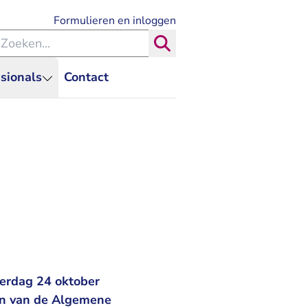
- U verlaat Rechtspraak.nl
Formulieren en inloggen
eken binnen de Rechtspraak
Zoeken
sionals
Contact
derdag 24 oktober
an van de Algemene