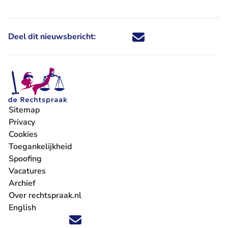
Deel dit nieuwsbericht:
Deel dit nieuwsbericht via X - U 
Deel dit nieuwsbericht via Fa
Deel dit nieuwsbericht via
Deel dit nieuwsbericht
Sitemap
Privacy
Cookies
Toegankelijkheid
Spoofing
Vacatures
- U verlaat Rechtspraak.nl
Archief
Over rechtspraak.nl
English
Volg ons op X (Twitter) - U verlaat Rechtspraak.nl
Volg ons op Facebook - U verlaat Rechtspraak.nl
Volg ons op Instagram - U verlaat Rechtspraak.nl
Volg ons op Youtube - U verlaat Rechtspraak.nl
Volg ons op LinkedIn - U verlaat Rechtspraak.n
'Blijf op de hoogte' nieuwsbrief - U verlaat