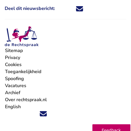
Deel dit nieuwsbericht:
Deel dit nieuwsbericht via X - U 
Deel dit nieuwsbericht via Fa
Deel dit nieuwsbericht via
Deel dit nieuwsbericht
Sitemap
Privacy
Cookies
Toegankelijkheid
Spoofing
Vacatures
- U verlaat Rechtspraak.nl
Archief
Over rechtspraak.nl
English
Volg ons op X (Twitter) - U verlaat Rechtspraak.nl
Volg ons op Facebook - U verlaat Rechtspraak.nl
Volg ons op Instagram - U verlaat Rechtspraak.nl
Volg ons op Youtube - U verlaat Rechtspraak.nl
Volg ons op LinkedIn - U verlaat Rechtspraak.n
'Blijf op de hoogte' nieuwsbrief - U verlaat