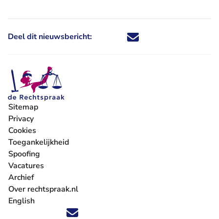
Deel dit nieuwsbericht:
Deel dit nieuwsbericht via X - U 
Deel dit nieuwsbericht via Fa
Deel dit nieuwsbericht via
Deel dit nieuwsbericht
Sitemap
Privacy
Cookies
Toegankelijkheid
Spoofing
Vacatures
- U verlaat Rechtspraak.nl
Archief
Over rechtspraak.nl
English
Volg ons op X (Twitter) - U verlaat Rechtspraak.nl
Volg ons op Facebook - U verlaat Rechtspraak.nl
Volg ons op Instagram - U verlaat Rechtspraak.nl
Volg ons op Youtube - U verlaat Rechtspraak.nl
Volg ons op LinkedIn - U verlaat Rechtspraak.n
'Blijf op de hoogte' nieuwsbrief - U verlaat