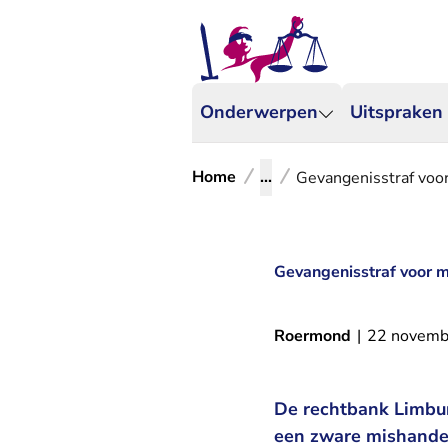
Onderwerpen
Uitspraken
Home
...
Gevangenisstraf voor
Gevangenisstraf voor m
Roermond
|
22 novemb
De rechtbank Limbur
een zware mishandel