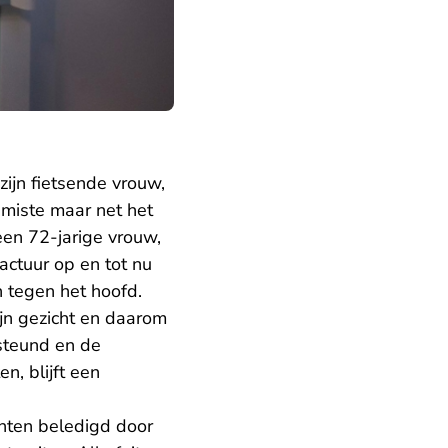
ijn fietsende vrouw,
 miste maar net het
een 72-jarige vrouw,
actuur op en tot nu
n tegen het hoofd.
ijn gezicht en daarom
steund en de
n, blijft een
nten beledigd door