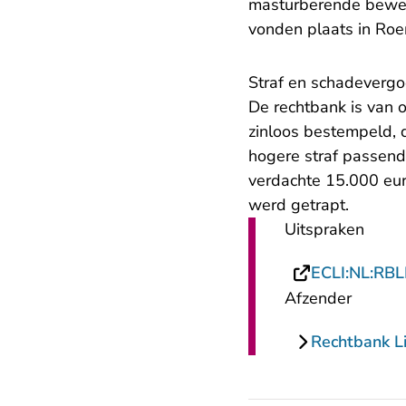
masturberende bewegi
vonden plaats in Ro
Straf en schadeverg
De rechtbank is van o
zinloos bestempeld, d
hogere straf passend
verdachte 15.000 eur
werd getrapt.
Uitspraken
ECLI:NL:RB
Afzender
Rechtbank L