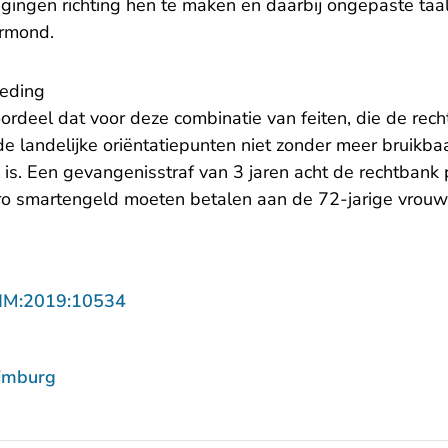
ngen richting hen te maken en daarbij ongepaste taal t
ermond.
oeding
ordeel dat voor deze combinatie van feiten, die de rech
e landelijke oriëntatiepunten niet zonder meer bruikbaa
 is. Een gevangenisstraf van 3 jaren acht de rechtbank
o smartengeld moeten betalen aan de 72-jarige vrouw 
- U verlaat Rechtspraak.nl
LIM:2019:10534
imburg