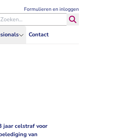
- U verlaat Rechtspraak.nl
Formulieren en inloggen
eken binnen de Rechtspraak
Zoeken
sionals
Contact
jaar celstraf voor
belediging van