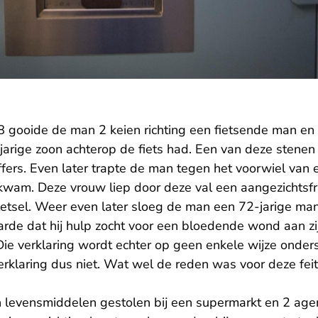
gooide de man 2 keien richting een fietsende man en z
jarige zoon achterop de fiets had. Een van deze stenen
fers. Even later trapte de man tegen het voorwiel van 
 kwam. Deze vrouw liep door deze val een aangezichtsfr
gletsel. Weer even later sloeg de man een 72-jarige ma
arde dat hij hulp zocht voor een bloedende wond aan z
e verklaring wordt echter op geen enkele wijze onder
erklaring dus niet. Wat wel de reden was voor deze feite
 levensmiddelen gestolen bij een supermarkt en 2 age