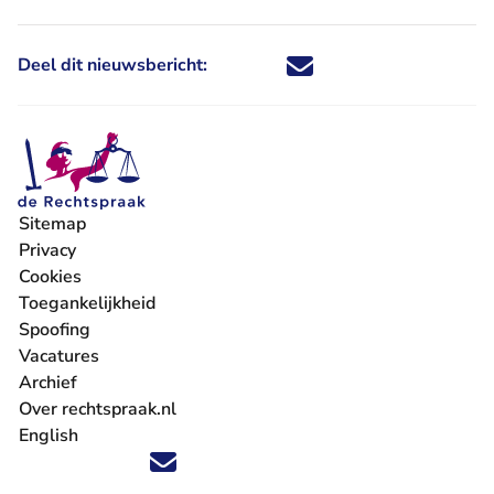
Deel dit nieuwsbericht:
Deel dit nieuwsbericht via X - U 
Deel dit nieuwsbericht via Fa
Deel dit nieuwsbericht via
Deel dit nieuwsbericht
Sitemap
Privacy
Cookies
Toegankelijkheid
Spoofing
Vacatures
- U verlaat Rechtspraak.nl
Archief
Over rechtspraak.nl
English
Volg ons op X (Twitter) - U verlaat Rechtspraak.nl
Volg ons op Facebook - U verlaat Rechtspraak.nl
Volg ons op Instagram - U verlaat Rechtspraak.nl
Volg ons op Youtube - U verlaat Rechtspraak.nl
Volg ons op LinkedIn - U verlaat Rechtspraak.n
'Blijf op de hoogte' nieuwsbrief - U verlaat