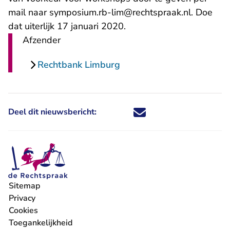
- U verla
mail naar
symposium.rb-lim@rechtspraak.nl
. Doe
dat uiterlijk 17 januari 2020.
Afzender
Rechtbank Limburg
Deel dit nieuwsbericht:
Deel dit nieuwsbericht via X - U 
Deel dit nieuwsbericht via Fa
Deel dit nieuwsbericht via
Deel dit nieuwsbericht
Sitemap
Privacy
Cookies
Toegankelijkheid