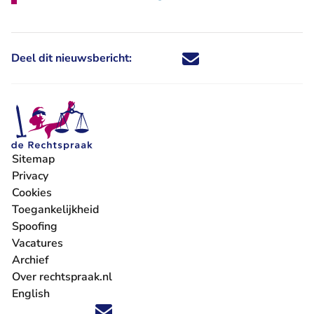
Deel dit nieuwsbericht:
Deel dit nieuwsbericht via X - U 
Deel dit nieuwsbericht via Fa
Deel dit nieuwsbericht via
Deel dit nieuwsbericht
Sitemap
Privacy
Cookies
Toegankelijkheid
Spoofing
Vacatures
- U verlaat Rechtspraak.nl
Archief
Over rechtspraak.nl
English
Volg ons op X (Twitter) - U verlaat Rechtspraak.nl
Volg ons op Facebook - U verlaat Rechtspraak.nl
Volg ons op Instagram - U verlaat Rechtspraak.nl
Volg ons op Youtube - U verlaat Rechtspraak.nl
Volg ons op LinkedIn - U verlaat Rechtspraak.n
'Blijf op de hoogte' nieuwsbrief - U verlaat