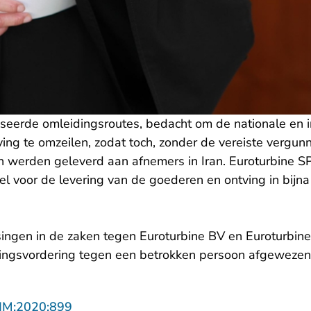
sseerde omleidingsroutes, bedacht om de nationale en i
ng te omzeilen, zodat toch, zonder de vereiste vergunn
 werden geleverd aan afnemers in Iran. Euroturbine S
kel voor de levering van de goederen en ontving in bijna
singen in de zaken tegen Euroturbine BV en Euroturbine
ngsvordering tegen een betrokken persoon afgewezen
- U verlaat Rechtspraak.nl
IM:2020:899