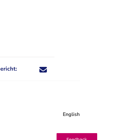
ericht:
Deel dit nieuwsbericht via X - U verlaat Rechtspraa
Deel dit nieuwsbericht via Facebook - U verlaat
Deel dit nieuwsbericht via e-mail
Deel dit nieuwsbericht via LinkedIn - U v
English