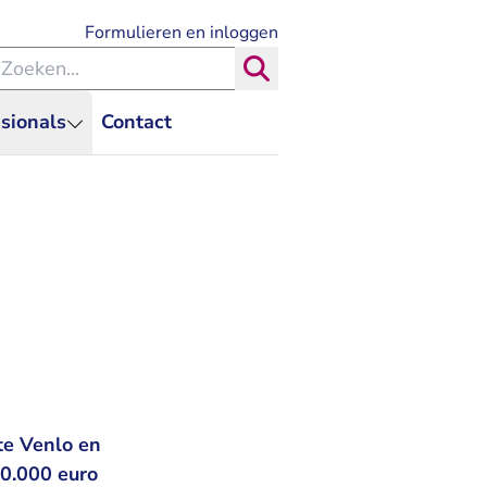
- U verlaat Rechtspraak.nl
Formulieren en inloggen
eken binnen de Rechtspraak
Zoeken
sionals
Contact
te Venlo en
00.000 euro