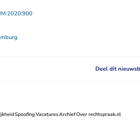
- U verlaat Rechtspraak.nl
IM:2020:900
imburg
Deel dit nieuwsb
jkheid
Spoofing
Vacatures
Archief
Over rechtspraak.nl
- U verlaat Rechtspraak.nl
 Rechtspraak.nl
t Rechtspraak.nl
rlaat Rechtspraak.nl
verlaat Rechtspraak.nl
 U verlaat Rechtspraak.nl
' nieuwsbrief - U verlaat Rechtspraak.nl