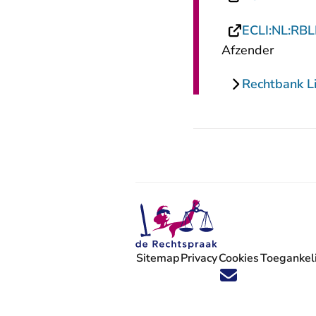
ECLI:NL:RBL
Afzender
Rechtbank L
Sitemap
Privacy
Cookies
Toegankeli
Volg ons op X (Twitter) - U verlaat
Volg ons op Facebook - U verlaa
Volg ons op Instagram - U ve
Volg ons op Youtube - U 
Volg ons op LinkedIn -
'Blijf op de hoogte