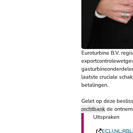
Euroturbine B.V. regi
exportcontrolewetgevi
gasturbineonderdelen
laatste cruciale scha
betalingen.
Gelet op deze beslis
rechtbank
de ontnemi
Uitspraken
ECLI:NL:RBL