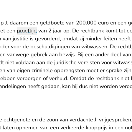
ep J. daarom een geldboete van 200.000 euro en een g
met een
proeftijd
van 2 jaar op. De rechtbank komt tot e
n van justitie is gevorderd, omdat zij minder feiten hee
onder voor de beschuldigingen van witwassen. De rechtb
n vanwege gebrek aan bewijs. Bij een ander deel van
t niet voldaan aan de juridische vereisten voor witwa
 van eigen criminele opbrengsten moet er sprake zijn va
ebben verborgen of verhuld. Omdat de rechtbank niet k
handelingen heeft gedaan, kan hij dus niet worden vero
e echtgenote en de zoon van verdachte J. vrijgesproken
 laten opnemen van een verkeerde koopprijs in een no