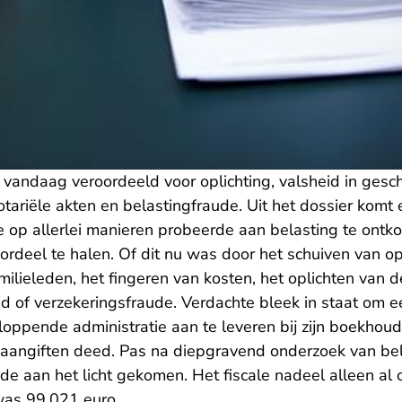
vandaag veroordeeld voor oplichting, valsheid in geschri
tariële akten en belastingfraude. Uit het dossier komt
e op allerlei manieren probeerde aan belasting te ont
oordeel te halen. Of dit nu was door het schuiven van 
milieleden, het fingeren van kosten, het oplichten van d
 of verzekeringsfraude. Verdachte bleek in staat om e
loppende administratie aan te leveren bij zijn boekhou
aangiften deed. Pas na diepgravend onderzoek van bel
aude aan het licht gekomen. Het fiscale nadeel alleen al
was 99.021 euro.