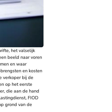
fte, het valselijk
 een beeld naar voren
komen en waar
opbrengsten en kosten
e verkoper bij de
en op het eerste
der, die aan de hand
astingdienst, FIOD
 op grond van de