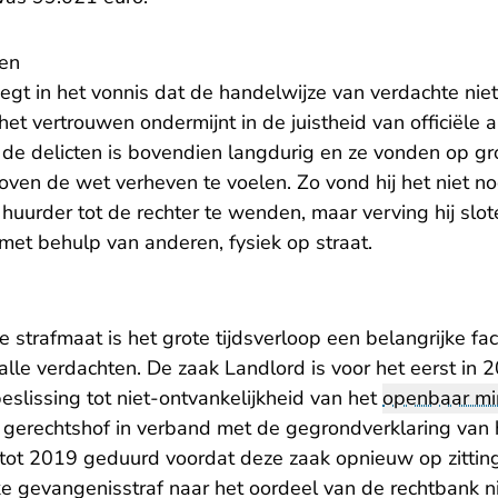
en
gt in het vonnis dat de handelwijze van verdachte niet 
et vertrouwen ondermijnt in de juistheid van officiële a
de delicten is bovendien langdurig en ze vonden op gro
oven de wet verheven te voelen. Zo vond hij het niet nod
uurder tot de rechter te wenden, maar verving hij slote
 met behulp van anderen, fysiek op straat.
e strafmaat is het grote tijdsverloop een belangrijke fa
alle verdachten. De zaak Landlord is voor het eerst in 2
slissing tot niet-ontvankelijkheid van het
openbaar min
t gerechtshof in verband met de gegrondverklaring van
 tot 2019 geduurd voordat deze zaak opnieuw op zitti
e gevangenisstraf naar het oordeel van de rechtbank n