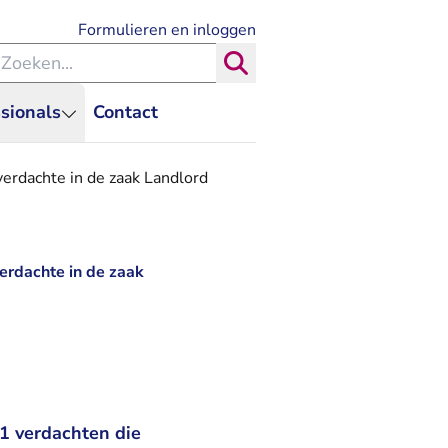
- U verlaat Rechtspraak.nl
Formulieren en inloggen
eken binnen de Rechtspraak
Zoeken
sionals
Contact
erdachte in de zaak Landlord
erdachte in de zaak
1 verdachten die