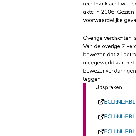
rechtbank acht wel b
akte in 2006. Gezien h
voorwaardelijke geva
Overige verdachten; s
Van de overige 7 verd
bewezen dat zij betr
meegewerkt aan het w
bewezenverklaringen,
leggen.
Uitspraken
ECLI:NL:RB
ECLI:NL:RB
ECLI:NL:RB