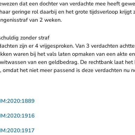
ewezen dat een dochter van verdachte mee heeft gewe
aar geringe rol daarbij en het grote tijdsverloop krijgt z
ngenisstraf van 2 weken.
chuldig zonder straf
achten zijn er 4 vrijgesproken. Van 3 verdachten achtt
okken waren bij het vals laten opmaken van een akte en
itwassen van een geldbedrag. De rechtbank laat het b
 omdat het niet meer passend is deze verdachten nu no
- U verlaat Rechtspraak.nl
LIM:2020:1889
- U verlaat Rechtspraak.nl
LIM:2020:1916
- U verlaat Rechtspraak.nl
LIM:2020:1917