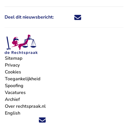
Deel dit nieuwsbericht:
Deel dit nieuwsbericht via X - U 
Deel dit nieuwsbericht via Fa
Deel dit nieuwsbericht via
Deel dit nieuwsbericht
Sitemap
Privacy
Cookies
Toegankelijkheid
Spoofing
Vacatures
- U verlaat Rechtspraak.nl
Archief
Over rechtspraak.nl
English
Volg ons op X (Twitter) - U verlaat Rechtspraak.nl
Volg ons op Facebook - U verlaat Rechtspraak.nl
Volg ons op Instagram - U verlaat Rechtspraak.nl
Volg ons op Youtube - U verlaat Rechtspraak.nl
Volg ons op LinkedIn - U verlaat Rechtspraak.n
'Blijf op de hoogte' nieuwsbrief - U verlaat