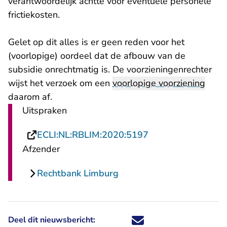
verantwoordelijk achtte voor eventuele personele
frictiekosten.
Gelet op dit alles is er geen reden voor het
(voorlopige) oordeel dat de afbouw van de
subsidie onrechtmatig is. De voorzieningenrechter
wijst het verzoek om een
voorlopige voorziening
daarom af.
Uitspraken
- U verlaat Rechts
ECLI:NL:RBLIM:2020:5197
Afzender
Rechtbank Limburg
Deel dit nieuwsbericht:
Deel dit nieuwsbericht via X - U 
Deel dit nieuwsbericht via Fa
Deel dit nieuwsbericht via
Deel dit nieuwsbericht