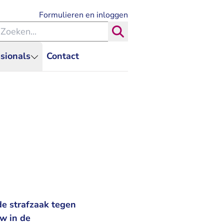
- U verlaat Rechtspraak.nl
Formulieren en inloggen
eken binnen de Rechtspraak
Zoeken
sionals
Contact
de strafzaak tegen
uw in de