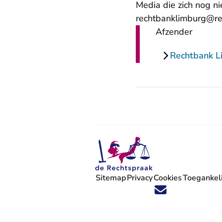
Media die zich nog n
rechtbanklimburg@re
Afzender
Rechtbank L
Sitemap
Privacy
Cookies
Toegankeli
Volg ons op X (Twitter) - U verlaat
Volg ons op Facebook - U verlaa
Volg ons op Instagram - U ve
Volg ons op Youtube - U 
Volg ons op LinkedIn -
'Blijf op de hoogte