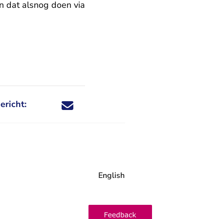
n dat alsnog doen via
ericht:
Deel dit nieuwsbericht via X - U verlaat Rechtspraa
Deel dit nieuwsbericht via Facebook - U verlaat
Deel dit nieuwsbericht via e-mail
Deel dit nieuwsbericht via LinkedIn - U v
English