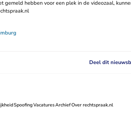
iet gemeld hebben voor een plek in de videozaal, kunne
- U verlaat Rechtspraak.nl
chtspraak.nl
imburg
Deel dit nieuwsb
jkheid
Spoofing
Vacatures
Archief
Over rechtspraak.nl
- U verlaat Rechtspraak.nl
 Rechtspraak.nl
t Rechtspraak.nl
rlaat Rechtspraak.nl
verlaat Rechtspraak.nl
 U verlaat Rechtspraak.nl
' nieuwsbrief - U verlaat Rechtspraak.nl