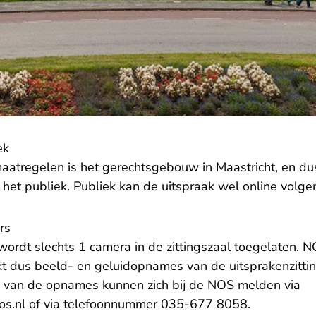
ek
tregelen is het gerechtsgebouw in Maastricht, en dus 
r het publiek. Publiek kan de uitspraak wel online volge
rs
wordt slechts 1 camera in de zittingszaal toegelaten. 
t dus beeld- en geluidopnames van de uitsprakenzitti
 van de opnames kunnen zich bij de NOS melden via
- U verlaat Rechtspraak.nl
os.nl
of via telefoonnummer 035-677 8058.