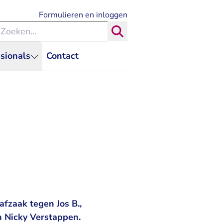
- U verlaat Rechtspraak.nl
Formulieren en inloggen
eken binnen de Rechtspraak
Zoeken
sionals
Contact
afzaak tegen Jos B.,
n Nicky Verstappen.