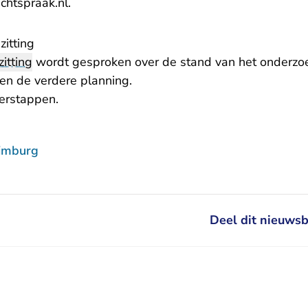
- U verlaat Rechtspraak.nl
chtspraak.nl
.
zitting
itting
wordt gesproken over de stand van het onderzo
en de verdere planning.
erstappen.
imburg
Deel dit nieuwsb