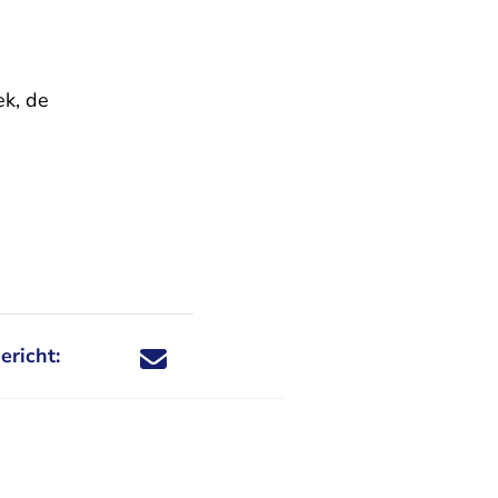
ek, de
ericht:
Deel dit nieuwsbericht via X - U verlaat Rechtspraa
Deel dit nieuwsbericht via Facebook - U verlaat
Deel dit nieuwsbericht via e-mail
Deel dit nieuwsbericht via LinkedIn - U v