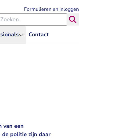
- U verlaat Rechtspraak.nl
Formulieren en inloggen
eken binnen de Rechtspraak
Zoeken
sionals
Contact
n van een
de politie zijn daar