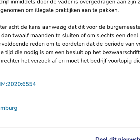
drijf inmiddels door de vader is overgedragen aan zijn 
enomen om illegale praktijken aan te pakken.
ter acht de kans aanwezig dat dit voor de burgemeester 
 dan twaalf maanden te sluiten of om slechts een deel 
onvoldoende reden om te oordelen dat de periode van vo
de tijd die nodig is om een besluit op het bezwaarschri
nrechter het verzoek af en moet het bedrijf voorlopig dic
- U verlaat Rechtspraak.nl
LIM:2020:6554
imburg
Deel dit nieuwsb