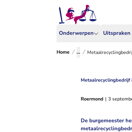
Onderwerpen
Uitspraken
Home
...
Metaalrecyclingbedrij
Metaalrecyclingbedrijf 
Roermond
|
3 septemb
De burgemeester hee
metaalrecyclingbedri