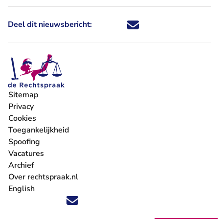
Deel dit nieuwsbericht:
Deel dit nieuwsbericht via X - U 
Deel dit nieuwsbericht via Fa
Deel dit nieuwsbericht via
Deel dit nieuwsbericht
Sitemap
Privacy
Cookies
Toegankelijkheid
Spoofing
Vacatures
- U verlaat Rechtspraak.nl
Archief
Over rechtspraak.nl
English
Volg ons op X (Twitter) - U verlaat Rechtspraak.nl
Volg ons op Facebook - U verlaat Rechtspraak.nl
Volg ons op Instagram - U verlaat Rechtspraak.nl
Volg ons op Youtube - U verlaat Rechtspraak.nl
Volg ons op LinkedIn - U verlaat Rechtspraak.n
'Blijf op de hoogte' nieuwsbrief - U verlaat