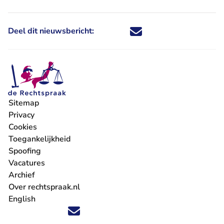
Deel dit nieuwsbericht:
Deel dit nieuwsbericht via X - U 
Deel dit nieuwsbericht via Fa
Deel dit nieuwsbericht via
Deel dit nieuwsbericht
Sitemap
Privacy
Cookies
Toegankelijkheid
Spoofing
Vacatures
- U verlaat Rechtspraak.nl
Archief
Over rechtspraak.nl
English
Volg ons op X (Twitter) - U verlaat Rechtspraak.nl
Volg ons op Facebook - U verlaat Rechtspraak.nl
Volg ons op Instagram - U verlaat Rechtspraak.nl
Volg ons op Youtube - U verlaat Rechtspraak.nl
Volg ons op LinkedIn - U verlaat Rechtspraak.n
'Blijf op de hoogte' nieuwsbrief - U verlaat