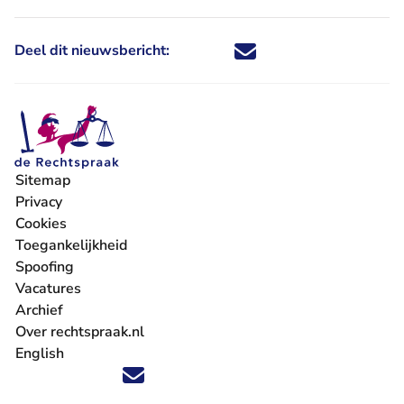
Deel dit nieuwsbericht:
Deel dit nieuwsbericht via X - U 
Deel dit nieuwsbericht via Fa
Deel dit nieuwsbericht via
Deel dit nieuwsbericht
Sitemap
Privacy
Cookies
Toegankelijkheid
Spoofing
Vacatures
- U verlaat Rechtspraak.nl
Archief
Over rechtspraak.nl
English
Volg ons op X (Twitter) - U verlaat Rechtspraak.nl
Volg ons op Facebook - U verlaat Rechtspraak.nl
Volg ons op Instagram - U verlaat Rechtspraak.nl
Volg ons op Youtube - U verlaat Rechtspraak.nl
Volg ons op LinkedIn - U verlaat Rechtspraak.n
'Blijf op de hoogte' nieuwsbrief - U verlaat