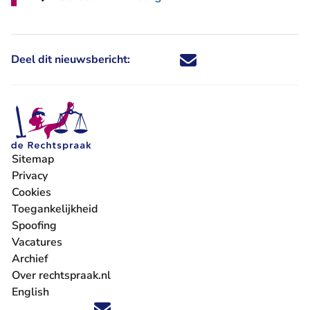
Deel dit nieuwsbericht:
Deel dit nieuwsbericht via X - U 
Deel dit nieuwsbericht via Fa
Deel dit nieuwsbericht via
Deel dit nieuwsbericht
Sitemap
Privacy
Cookies
Toegankelijkheid
Spoofing
Vacatures
- U verlaat Rechtspraak.nl
Archief
Over rechtspraak.nl
English
Volg ons op X (Twitter) - U verlaat Rechtspraak.nl
Volg ons op Facebook - U verlaat Rechtspraak.nl
Volg ons op Instagram - U verlaat Rechtspraak.nl
Volg ons op Youtube - U verlaat Rechtspraak.nl
Volg ons op LinkedIn - U verlaat Rechtspraak.n
'Blijf op de hoogte' nieuwsbrief - U verlaat