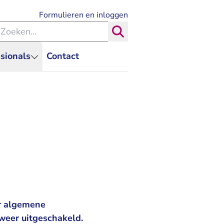
- U verlaat Rechtspraak.nl
Formulieren en inloggen
eken binnen de Rechtspraak
Zoeken
sionals
Contact
ar algemene
eer uitgeschakeld.