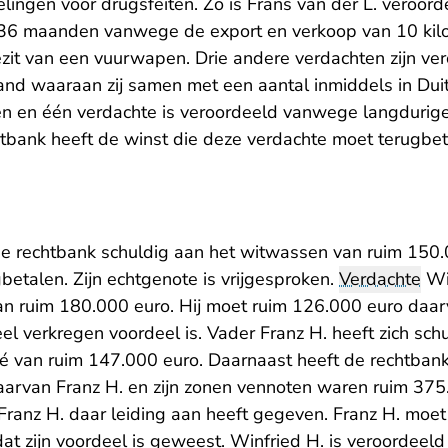
elingen voor drugsfeiten. Zo is Frans van der L. veroord
 36 maanden vanwege de export en verkoop van 10 kil
ezit van een vuurwapen. Drie andere verdachten zijn ve
land waaraan zij samen met een aantal inmiddels in Du
 en één verdachte is veroordeeld vanwege langdurige 
htbank heeft de winst die deze verdachte moet terugbe
de rechtbank schuldig aan het witwassen van ruim 150.
betalen. Zijn echtgenote is vrijgesproken.
Verdachte
Win
n ruim 180.000 euro. Hij moet ruim 126.000 euro daar
eel verkregen voordeel is. Vader Franz H. heeft zich sc
vé van ruim 147.000 euro. Daarnaast heeft de rechtban
waarvan Franz H. en zijn zonen vennoten waren ruim 375
ranz H. daar leiding aan heeft gegeven. Franz H. moe
t zijn voordeel is geweest. Winfried H. is veroordeeld