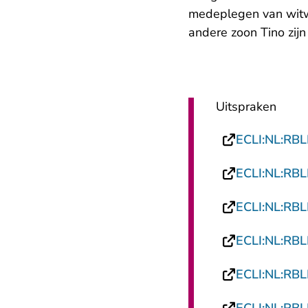
medeplegen van witwa
andere zoon Tino zijn
Uitspraken
ECLI:NL:RB
ECLI:NL:RB
ECLI:NL:RB
ECLI:NL:RB
ECLI:NL:RB