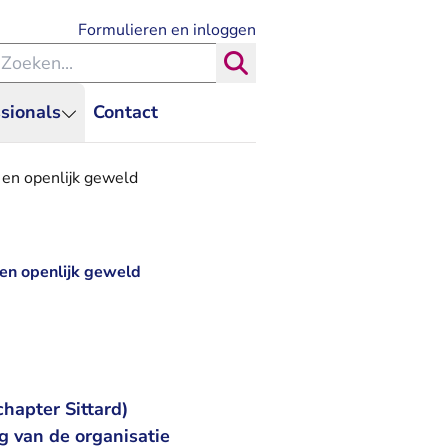
- U verlaat Rechtspraak.nl
Formulieren en inloggen
eken binnen de Rechtspraak
Zoeken
sionals
Contact
 en openlijk geweld
 en openlijk geweld
hapter Sittard)
g van de organisatie