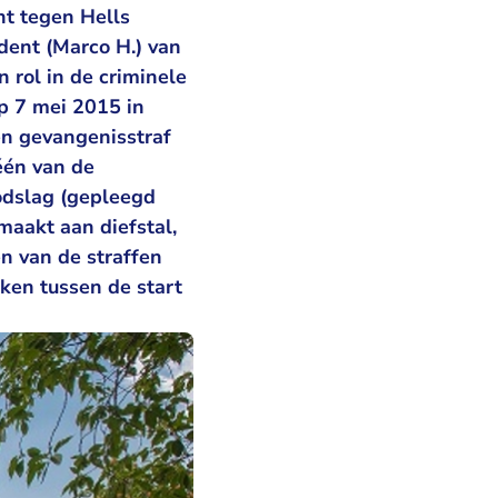
ht tegen Hells
ident (Marco H.) van
n rol in de criminele
op 7 mei 2015 in
en gevangenisstraf
één van de
oodslag (gepleegd
maakt aan diefstal,
en van de straffen
ken tussen de start