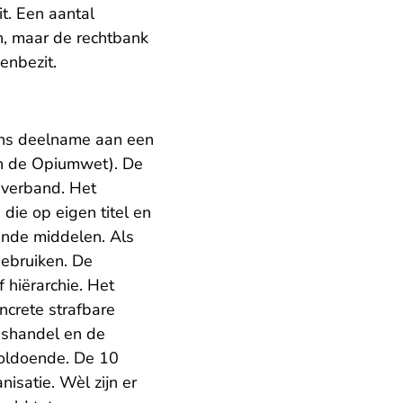
t. Een aantal
n, maar de rechtbank
penbezit.
ens deelname aan een
van de Opiumwet). De
sverband. Het
die op eigen titel en
vende middelen. Als
gebruiken. De
 hiërarchie. Het
ncrete strafbare
ugshandel en de
nvoldoende. De 10
isatie. Wèl zijn er