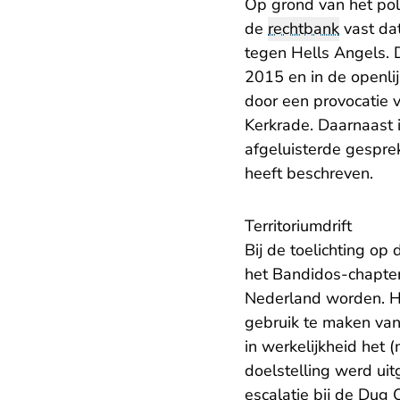
Op grond van het poli
de
rechtbank
vast da
tegen Hells Angels. D
2015 en in de openli
door een provocatie v
Kerkrade. Daarnaast 
afgeluisterde gesprek
heeft beschreven.
Territoriumdrift
Bij de toelichting op
het Bandidos-chapter
Nederland worden. He
gebruik te maken van
in werkelijkheid het 
doelstelling werd ui
escalatie bij de Dug