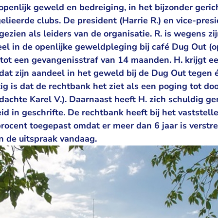
penlijk geweld en bedreiging, in het bijzonder geric
lieerde clubs. De president (Harrie R.) en vice-pres
ezien als leiders van de organisatie. R. is wegens zij
el in de openlijke geweldpleging bij café Dug Out (
 tot een gevangenisstraf van 14 maanden. H. krijgt e
t zijn aandeel in het geweld bij de Dug Out tegen 
tig is dat de rechtbank het ziet als een poging tot d
chte Karel V.). Daarnaast heeft H. zich schuldig ge
d in geschrifte. De rechtbank heeft bij het vaststell
rocent toegepast omdat er meer dan 6 jaar is verstre
en de uitspraak vandaag.