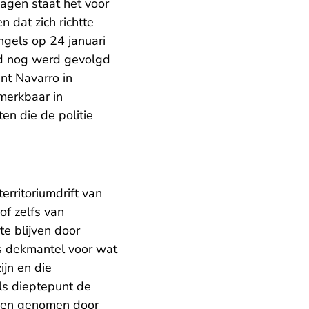
dagen staat het voor
dat zich richtte
ngels op 24 januari
nd nog werd gevolgd
nt Navarro in
merkbaar in
en die de politie
erritoriumdrift van
of zelfs van
te blijven door
ls dekmantel voor wat
ijn en die
ls dieptepunt de
azen genomen door