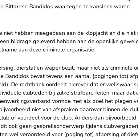
ep Sittardse Bandidos waartegen ze kansloos waren.
 niet hebben meegedaan aan de klopjacht en die niet 
een bijdrage geleverd hebben aan de openlijke geweld
elname aan deze criminele organisatie.
rsing, diefstal en wapenbezit, maar niet als criminele o
e Bandidos bevat tevens een aantal (pogingen tot) af
ld). De rechtbank oordeelt hierover dat er weliswaar s
ividuele clubleden bij zulke strafbare feiten, maar dat
enwerkingsverband vormde met als doel het plegen va
 bijvoorbeeld niet van afspraken daarover binnen de cl
 club of voordeel voor de club. Anders dan bijvoorbeel
dit ook geen gespreksonderwerp tijdens clubvergader
ten wel veroordeeld voor (poging tot) afpersing of diefs