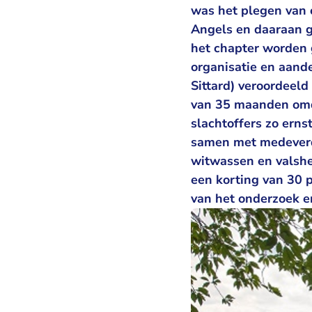
was het plegen van o
Angels en daaraan ge
het chapter worden g
organisatie en aande
Sittard) veroordeeld
van 35 maanden omda
slachtoffers zo erns
samen met medeverda
witwassen en valshei
een korting van 30 p
van het onderzoek 