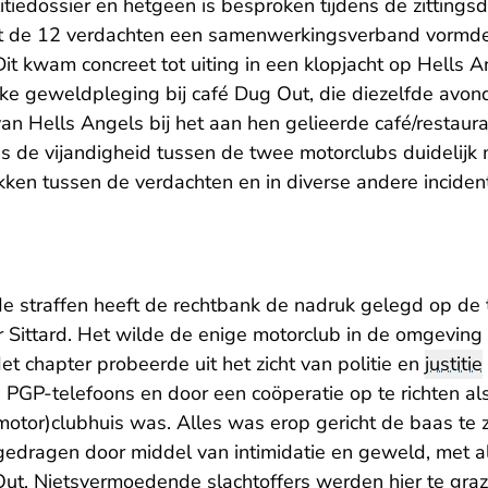
tiedossier en hetgeen is besproken tijdens de zittings
t de 12 verdachten een samenwerkingsverband vormden 
it kwam concreet tot uiting in een klopjacht op Hells A
jke geweldpleging bij café Dug Out, die diezelfde avo
an Hells Angels bij het aan hen gelieerde café/restaura
is de vijandigheid tussen de twee motorclubs duidelijk 
ken tussen de verdachten en in diverse andere incident
 de straffen heeft de rechtbank de nadruk gelegd op de t
 Sittard. Het wilde de enige motorclub in de omgeving 
t chapter probeerde uit het zicht van politie en
justitie
 PGP-telefoons en door een coöperatie op te richten a
(motor)clubhuis was. Alles was erop gericht de baas te z
tgedragen door middel van intimidatie en geweld, met a
 Out. Nietsvermoedende slachtoffers werden hier te gr