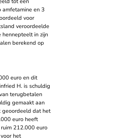
eeld tot een
o amfetamine en 3
roordeeld voor
itsland veroordeelde
hennepteelt in zijn
talen berekend op
000 euro en dit
fried H. is schuldig
van terugbetalen
huldig gemaakt aan
k geoordeeld dat het
.000 euro heeft
t ruim 212.000 euro
 voor het