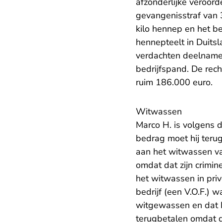
afzonderlijke veroord
gevangenisstraf van
kilo hennep en het b
hennepteelt in Duits
verdachten deelnamen
bedrijfspand. De rec
ruim 186.000 euro.
Witwassen
Marco H. is volgens 
bedrag moet hij terug
aan het witwassen va
omdat dat zijn crimin
het witwassen in pri
bedrijf (een V.O.F.) 
witgewassen en dat F
terugbetalen omdat da