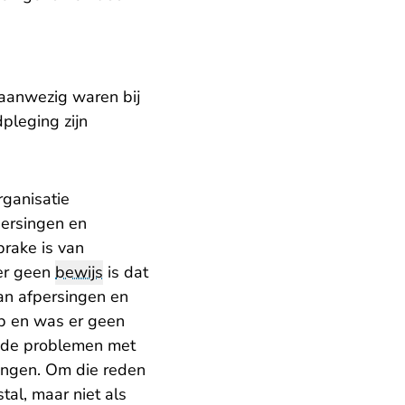
aanwezig waren bij
pleging zijn
rganisatie
persingen en
prake is van
 er geen
bewijs
is dat
n afpersingen en
ub en was er geen
d de problemen met
ingen. Om die reden
tal, maar niet als