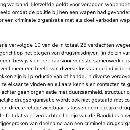
ngsverband. Hetzelfde geldt voor verboden wapenbezi
deeld omdat de politie bij hen een wapen had gevonde
or een criminele organisatie met als doel verboden wa
rie
vervolgde 10 van de in totaal 25 verdachten weg
 gericht op het plegen van drugsmisdrijven (in de zin 
r geen bewijs voor het daarvoor vereiste samenwerking
 veel meer een beeld van diverse losstaande individuen 
okken zijn bij productie van of handel in diverse verdo
 ze elkaar te vinden en elkaars kennis en contacten te 
j echter geen organisatie met duurzaamheid, structuur of
elijke drugsorganisatie wordt ook niet gestaafd met co
een directe relatie zichtbaar is tussen de mogelijke dr
le feit dat veel verdachten lid zijn van de Bandidos o
rijgesproken van deelname aan een criminele drugsorgan