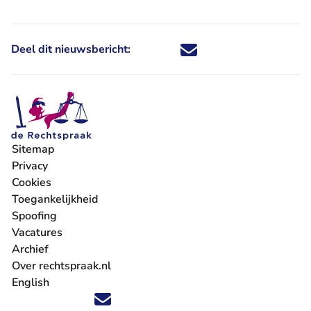
Deel dit nieuwsbericht:
Deel dit nieuwsbericht via X - U 
Deel dit nieuwsbericht via Fa
Deel dit nieuwsbericht via
Deel dit nieuwsbericht
Sitemap
Privacy
Cookies
Toegankelijkheid
Spoofing
Vacatures
- U verlaat Rechtspraak.nl
Archief
Over rechtspraak.nl
English
Volg ons op X (Twitter) - U verlaat Rechtspraak.nl
Volg ons op Facebook - U verlaat Rechtspraak.nl
Volg ons op Instagram - U verlaat Rechtspraak.nl
Volg ons op Youtube - U verlaat Rechtspraak.nl
Volg ons op LinkedIn - U verlaat Rechtspraak.n
'Blijf op de hoogte' nieuwsbrief - U verlaat