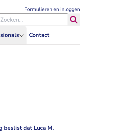
- U verlaat Rechtspraak.nl
Formulieren en inloggen
eken binnen de Rechtspraak
Zoeken
sionals
Contact
beslist dat Luca M.