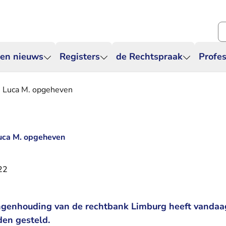
Zo
 en nieuws
Registers
de Rechtspraak
Profes
s Luca M. opgeheven
Luca M. opgeheven
22
enhouding van de rechtbank Limburg heeft vandaag 
den gesteld.