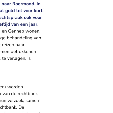
n naar Roermond. In
t gold tot voor kort
rechtspraak ook voor
ftijd van een jaar.
as en Gennep wonen,
nge behandeling van
t reizen naar
komen betrokkenen
 te verlagen, is
en) worden
p van de rechtbank
 hun verzoek, samen
chtbank. De