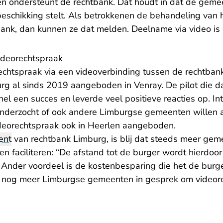
 en ondersteunt de rechtbank. Dat houdt in dat de gem
eschikking stelt. Als betrokkenen de behandeling van h
ank, dan kunnen ze dat melden. Deelname via video is d
videorechtspraak
rechtspraak via een videoverbinding tussen de rechtba
rg al sinds 2019 aangeboden in Venray. De pilot die d
nel een succes en leverde veel positieve reacties op. In
derzocht of ook andere Limburgse gemeenten willen a
deorechtspraak ook in Heerlen aangeboden.
ent
van rechtbank Limburg, is blij dat steeds meer ge
en faciliteren: “De afstand tot de burger wordt hierdoor 
. Ander voordeel is de kostenbesparing die het de burg
t nog meer Limburgse gemeenten in gesprek om videore