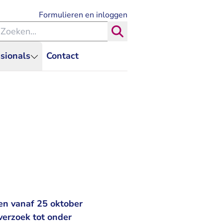
- U verlaat Rechtspraak.nl
Formulieren en inloggen
eken binnen de Rechtspraak
Zoeken
sionals
Contact
n vanaf 25 oktober
verzoek tot onder