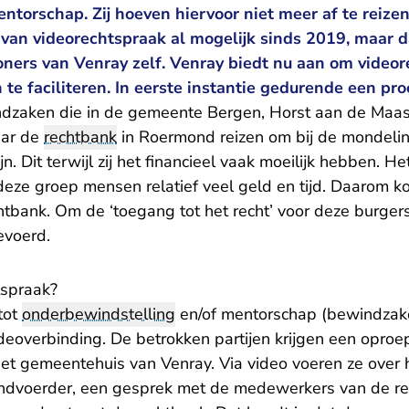
ntorschap. Zij hoeven hiervoor niet meer af te reize
van videorechtspraak al mogelijk sinds 2019, maar da
oners van Venray zelf. Venray biedt nu aan om video
e faciliteren. In eerste instantie gedurende een proe
ndzaken die in de gemeente Bergen, Horst aan de Ma
aar de
rechtbank
in Roermond reizen om bij de mondeli
n. Dit terwijl zij het financieel vaak moeilijk hebben. He
eze groep mensen relatief veel geld en tijd. Daarom 
htbank. Om de ‘toegang tot het recht’ voor deze burgers
evoerd.
tspraak?
tot
onderbewindstelling
en/of mentorschap (bewindzak
deoverbinding. De betrokken partijen krijgen een oproe
 het gemeentehuis van Venray. Via video voeren ze over
dvoerder, een gesprek met de medewerkers van de re