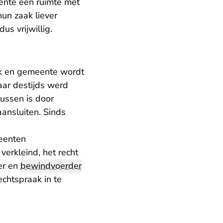
eente een ruimte met
un zaak liever
us vrijwillig.
nk en gemeente wordt
aar destijds werd
tussen is door
ansluiten. Sinds
meenten
verkleind, het recht
er en
bewindvoerder
chtspraak in te