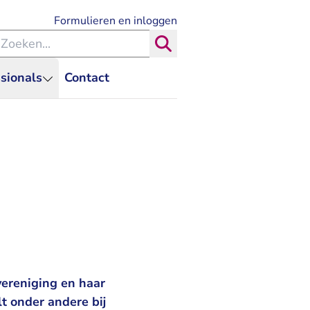
- U verlaat Rechtspraak.nl
Formulieren en inloggen
eken binnen de Rechtspraak
Zoeken
sionals
Contact
vereniging en haar
t onder andere bij