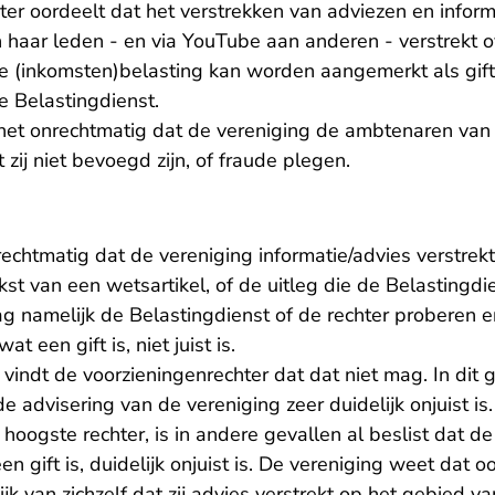
ter oordeelt dat het verstrekken van adviezen en infor
n haar leden - en via YouTube aan anderen - verstrekt 
de (inkomsten)belasting kan worden aangemerkt als gift
e Belastingdienst.
 het onrechtmatig dat de vereniging de ambtenaren van
 zij niet bevoegd zijn, of fraude plegen.
nrechtmatig dat de vereniging informatie/advies verstrek
t van een wetsartikel, of de uitleg die de Belastingdie
g namelijk de Belastingdienst of de rechter proberen e
t een gift is, niet juist is.
vindt de voorzieningenrechter dat dat niet mag. In dit 
e advisering van de vereniging zeer duidelijk onjuist is.
oogste rechter, is in andere gevallen al beslist dat de
n gift is, duidelijk onjuist is. De vereniging weet dat oo
jk van zichzelf dat zij advies verstrekt op het gebied va