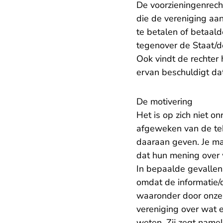
De voorzieningenrech
die de vereniging aa
te betalen of betaal
tegenover de Staat/d
Ook vindt de rechter
ervan beschuldigt dat
De motivering
Het is op zich niet o
afgeweken van de teks
daaraan geven. Je ma
dat hun mening over wa
In bepaalde gevallen 
omdat de informatie/d
waaronder door onze h
vereniging over wat ee
weten. Zij zegt nameli