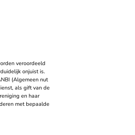
worden veroordeeld
idelijk onjuist is.
 ANBI (Algemeen nut
nst, als gift van de
reniging en haar
aderen met bepaalde