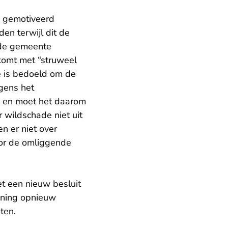
g gemotiveerd
n terwijl dit de
t de gemeente
komt met “struweel
ne is bedoeld om de
lgens het
n en moet het daarom
r wildschade niet uit
n er niet over
oor de omliggende
t een nieuw besluit
nning opnieuw
ten.