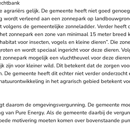
echtbank
e agrariërs gelijk. De gemeente heeft niet goed genoe
wordt verleend aan een zonnepark op landbouwgronde
eeft volgens de gemeentelijke zonneladder. Verder heef
 het zonnepark een zone van minimaal 15 meter breed 
 habitat voor insecten, vogels en kleine dieren”. Die zo
roten en wordt speciaal ingericht voor deze dieren. Vo
t zonnepark mogelijk een vluchtheuvel voor deze diere
k zijn voor kleiner wild. Dit betekent dat de zorgen voo
n. De gemeente heeft dit echter niet verder onderzocht e
atuurontwikkeling in het agrarisch gebied betekent v
tigt daarom de omgevingsvergunning. De gemeente moe
g van Pure Energy. Als de gemeente daarbij de vergu
 goede motivering moeten komen over bovenstaande pun