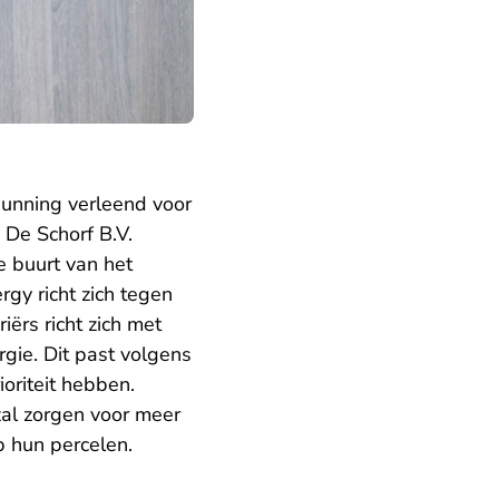
unning verleend voor
De Schorf B.V.
e buurt van het
gy richt zich tegen
ërs richt zich met
gie. Dit past volgens
oriteit hebben.
zal zorgen voor meer
p hun percelen.