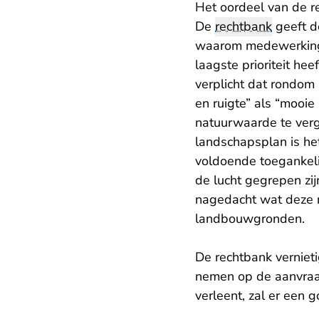
Het oordeel van de r
De
rechtbank
geeft d
waarom medewerking 
laagste prioriteit h
verplicht dat rondom
en ruigte” als “mooie
natuurwaarde te verg
landschapsplan is he
voldoende toegankelij
de lucht gegrepen zij
nagedacht wat deze n
landbouwgronden.
De rechtbank vernie
nemen op de aanvraa
verleent, zal er een