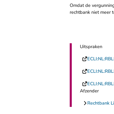
Omdat de vergunning 
rechtbank niet meer 
Uitspraken
ECLI:NL:RBL
ECLI:NL:RBL
ECLI:NL:RBL
Afzender
Rechtbank L