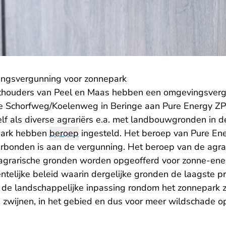
ngsvergunning voor zonnepark
houders van Peel en Maas hebben een omgevingsverg
e Schorfweg/Koelenweg in Beringe aan Pure Energy ZP 
lf als diverse agrariërs e.a. met landbouwgronden in d
park hebben
beroep
ingesteld. Het beroep van Pure Ener
erbonden is aan de vergunning. Het beroep van de agrari
 agrarische gronden worden opgeofferd voor zonne-ener
ntelijke beleid waarin dergelijke gronden de laagste pri
t de landschappelijke inpassing rondom het zonnepark 
n zwijnen, in het gebied en dus voor meer wildschade o