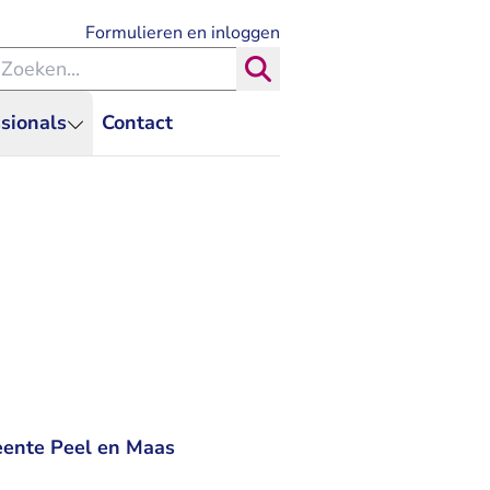
- U verlaat Rechtspraak.nl
Formulieren en inloggen
eken binnen de Rechtspraak
Zoeken
sionals
Contact
eente Peel en Maas