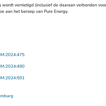
wordt vernietigd (inclusief de daaraan verbonden voor
toe aan het beroep van Pure Energy.
- U verlaat Rechtspraak.nl
IM:2024:475
- U verlaat Rechtspraak.nl
IM:2024:490
- U verlaat Rechtspraak.nl
IM:2024:501
imburg