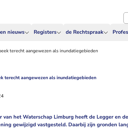
Zo
 en nieuws
Registers
de Rechtspraak
Profes
nbeek terecht aangewezen als inundatiegebieden
ek terecht aangewezen als inundatiegebieden
24
ur van het Waterschap Limburg heeft de Legger en d
ing gewijzigd vastgesteld. Daarbij zijn gronden la