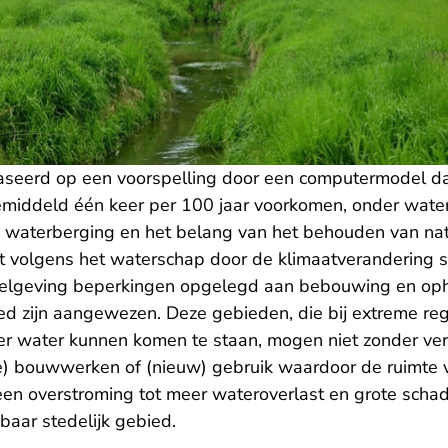
aseerd op een voorspelling door een computermodel dat
emiddeld één keer per 100 jaar voorkomen, onder wate
waterberging en het belang van het behouden van natu
t volgens het waterschap door de klimaatverandering s
egelgeving beperkingen opgelegd aan bebouwing en op
ied zijn aangewezen. Deze gebieden, die bij extreme re
nder water kunnen komen te staan, mogen niet zonder v
e) bouwwerken of (nieuw) gebruik waardoor de ruimte 
een overstroming tot meer wateroverlast en grote schad
baar stedelijk gebied.