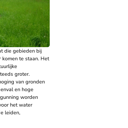
 die gebieden bij
r komen te staan. Het
urlijke
teeds groter.
hoging van gronden
genval en hoge
ergunning worden
voor het water
e leiden,