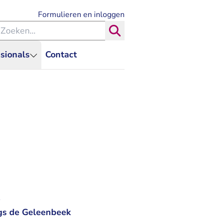
- U verlaat Rechtspraak.nl
Formulieren en inloggen
eken binnen de Rechtspraak
Zoeken
sionals
Contact
e
ngs de Geleenbeek