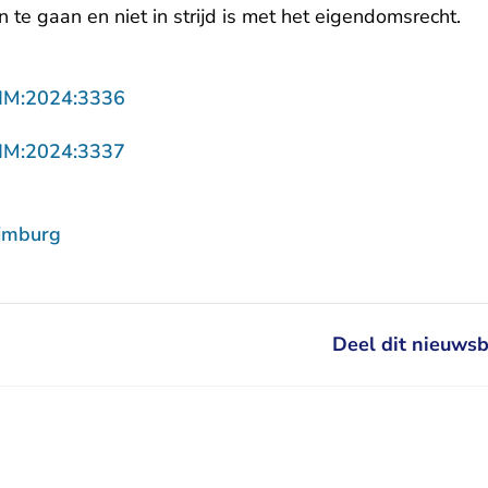
n te gaan en niet in strijd is met het eigendomsrecht.
- U verlaat Rechtspraak.nl
LIM:2024:3336
- U verlaat Rechtspraak.nl
LIM:2024:3337
imburg
Deel dit nieuwsb