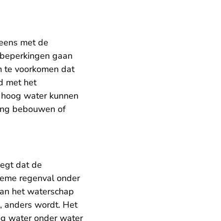
 eens met de
 beperkingen gaan
m te voorkomen dat
jd met het
n hoog water kunnen
ing bebouwen of
egt dat de
treme regenval onder
 van het waterschap
, anders wordt. Het
og water onder water