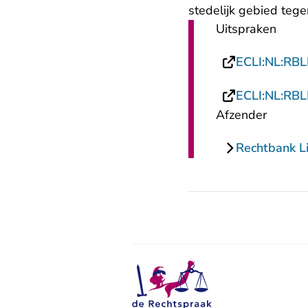
stedelijk gebied tege
Uitspraken
ECLI:NL:RB
ECLI:NL:RB
Afzender
Rechtbank L