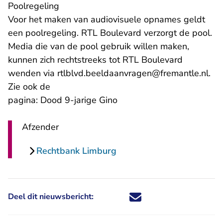
Poolregeling
Voor het maken van audiovisuele opnames geldt
een poolregeling. RTL Boulevard verzorgt de pool.
Media die van de pool gebruik willen maken,
kunnen zich rechtstreeks tot RTL Boulevard
- U
wenden via
rtlblvd.beeldaanvragen@fremantle.nl
.
Zie ook de
pagina: Dood 9-jarige Gino
Afzender
Rechtbank Limburg
Deel dit nieuwsbericht:
Deel dit nieuwsbericht via X - U 
Deel dit nieuwsbericht via Fa
Deel dit nieuwsbericht via
Deel dit nieuwsbericht